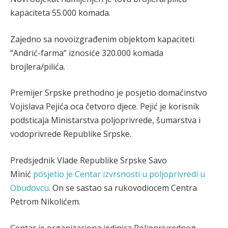
kapaciteta 55.000 komada.
Zajedno sa novoizgrađenim objektom kapaciteti
“Andrić-farma” iznosiće 320.000 komada
brojlera/pilića.
Premijer Srpske prethodno je posjetio domaćinstvo
Vojislava Pejića oca četvoro djece. Pejić je korisnik
podsticaja Ministarstva poljoprivrede, šumarstva i
vodoprivrede Republike Srpske.
Predsjednik Vlade Republike Srpske Savo
Minić
posjetio je Centar izvrsnosti u poljoprivredi u
Obudovcu
. On se sastao sa rukovodiocem Centra
Petrom Nikolićem.
Centar je organizaciona jedinica Poljoprivrednog