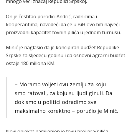
mnogo veći značaj Republici Srpskoj.
On je čestitao porodici Andrić, radnicima i
kooperantima, navodeći da će u BiH ovo biti najveći
proizvodni kapacitet tovnih pilića u jednom turnusu.
Minić je naglasio da je koncipiran budžet Republike
Srpske za sljedeću godinu i da osnovni agrarni budžet
ostaje 180 miliona KM.
– Moramo voljeti ovu zemlju za koju
smo ratovali, za koju su ljudi ginuli. Da
dok smo u politici odradimo sve
maksimalno korektno – poručio je Minić.
Novi objekat namijenjen je tovu brojlera/pilića