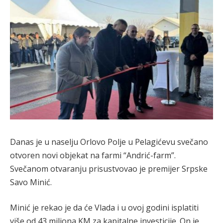
Danas je u naselju Orlovo Polje u Pelagićevu svečano
otvoren novi objekat na farmi “Andrić-farm”.
Svečanom otvaranju prisustvovao je premijer Srpske
Savo Minić.
Minić je rekao je da će Vlada i u ovoj godini isplatiti
više od 43 miliona KM za kapitalne investicije. On je