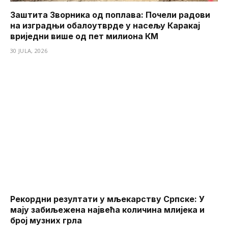
Заштита Зворника од поплава: Почели радови
на изградњи обалоутврде у насељу Каракај
вриједни више од пет милиона КМ
30 JULA, 2026
Рекордни резултати у мљекарству Српске: У
мају забиљежена највећа количина млијека и
број музних грла