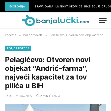
EKOLOGIJA
IZJAVA DANA
LIČNOST SEDMICE
BIĆE BOLJE DRUG
Početna
Poljoprivreda
Pelagićevo: Otvoren novi objekat “Andrić-farma”, najveći kapacitet za tov pilića u BiH
»
»
POLJOPRIVREDA
Pelagićevo: Otvoren novi
objekat “Andrić-farma”,
najveći kapacitet za tov
pilića u BiH
12 DECEMBRA, 2025
2 MIN ČITANJA