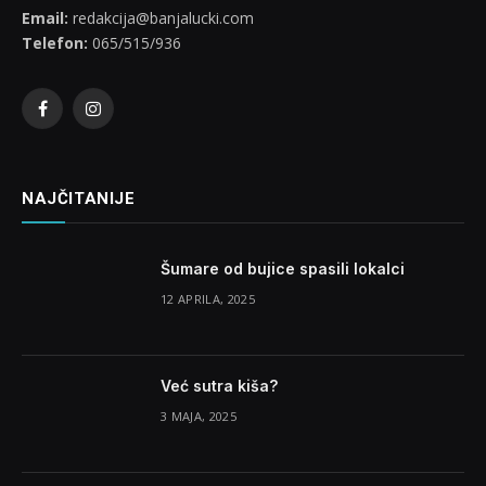
Email:
redakcija@banjalucki.com
Telefon:
065/515/936
Facebook
Instagram
NAJČITANIJE
Šumare od bujice spasili lokalci
12 APRILA, 2025
Već sutra kiša?
3 MAJA, 2025