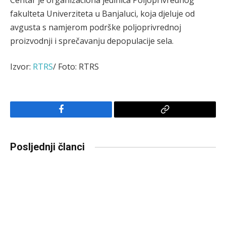
fakulteta Univerziteta u Banjaluci, koja djeluje od
avgusta s namjerom podrške poljoprivrednoj
proizvodnji i sprečavanju depopulacije sela.
Izvor:
RTRS
/ Foto: RTRS
Facebook
Copy
Link
Posljednji članci