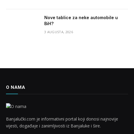
Nove tablice za neke automobile u
BiH?
3 AUGUSTA, 2026
O NAMA
Banjalučki.com je informativni portal koji donosi najnovije
vijesti, događaje i zanimljivosti iz Banjaluke i šire.