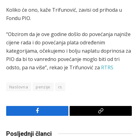
Koliko će ono, kaže Trifunović, zavisi od prihoda u
Fondu PIO.
“Obzirom da je ove godine došlo do povećanja najniže
cijene rada i do povećanja plata određenim
kategorijama, očekujemo i bolju naplatu doprinosa za
PIO da bi to vanredno povećanje moglo biti od tri
odsto, pa na više”, rekao je Trifunović za
RTRS
Naslovna
penzije
rs
Facebook
Copy
Link
Posljednji članci