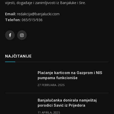
vijesti, događaje i zanimljivosti iz Banjaluke i šire.
Email:
redakcija@banjalucki.com
Telefon:
065/515/936
Facebook
Instagram
NAJČITANIJE
Plaćanje karticom na Gazprom i NIS
pumpama funkcioniše
27 FEBRUARA, 2025
Banjalučanka donirala namještaj
porodici Savić iz Prijedora
11 APRILA, 2025