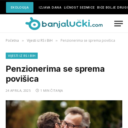
EKOLOGIJA
IZJAVA DANA
LIČNOST SEDMICE
BIĆE BOLJE DRUG
Početna
Vijesti iz RS i BiH
Penzionerima se sprema povišica
»
»
VIJESTI IZ RS I BIH
Penzionerima se sprema
povišica
24 APRILA, 2025
1 MIN ČITANJA