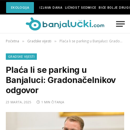
EKOLOGIJA
IZJAVA DANA
LIČNOST SEDMICE
BIĆE BOLJE DRUG
Početna
Gradske vijesti
Plaća li se parking u Banjaluci: Gradonačelnikov odgovor
»
»
GRADSKE VIJESTI
Plaća li se parking u
Banjaluci: Gradonačelnikov
odgovor
23 MARTA, 2025
1 MIN ČITANJA