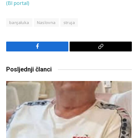
(Bl portal)
banjaluka
Naslovna
struja
Facebook
Copy
Link
Posljednji članci