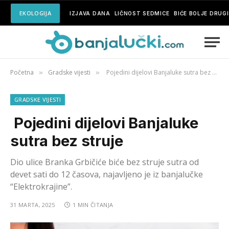
EKOLOGIJA
IZJAVA DANA
LIČNOST SEDMICE
BIĆE BOLJE DRUG
Početna
Gradske vijesti
Pojedini dijelovi Banjaluke sutra bez struje
»
»
GRADSKE VIJESTI
Pojedini dijelovi Banjaluke
sutra bez struje
Dio ulice Branka Grbičiće biće bez struje sutra od
devet sati do 12 časova, najavljeno je iz banjalučke
“Elektrokrajine”.
31 MARTA, 2025
1 MIN ČITANJA