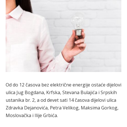
Od do 12 časova bez električne energije ostaće dijelovi
ulica Jug Bogdana, Krfska, Stevana Bulajića i Srpskih
ustanika br. 2, a od devet sati 14 časova dijelovi ulica
Zdravka Dejanovića, Petra Velikog, Maksima Gorkog,
Moslovačka i Ilije Grbića.