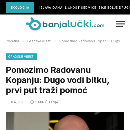
EKOLOGIJA
IZJAVA DANA
LIČNOST SEDMICE
BIĆE BOLJE DRUG
Početna
Gradske vijesti
Pomozimo Radovanu Kopanju: Dugo vodi bitku, prvi put traži pomoć
»
»
GRADSKE VIJESTI
Pomozimo Radovanu
Kopanju: Dugo vodi bitku,
prvi put traži pomoć
3 JULA, 2025
1 MIN ČITANJA