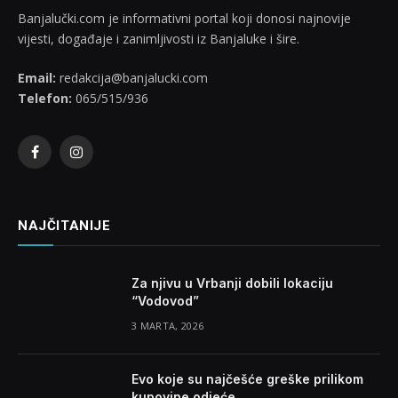
Banjalučki.com je informativni portal koji donosi najnovije
vijesti, događaje i zanimljivosti iz Banjaluke i šire.
Email:
redakcija@banjalucki.com
Telefon:
065/515/936
Facebook
Instagram
NAJČITANIJE
Za njivu u Vrbanji dobili lokaciju
“Vodovod”
3 MARTA, 2026
Evo koje su najčešće greške prilikom
kupovine odjeće