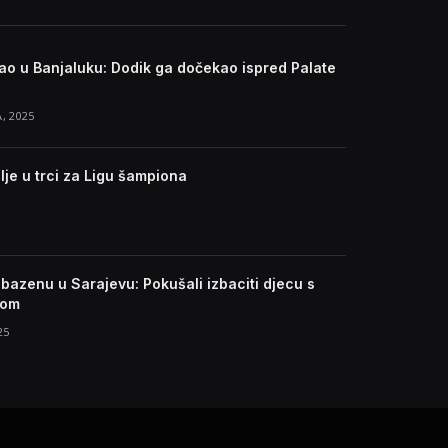
gao u Banjaluku: Dodik ga dočekao ispred Palate
, 2025
lje u trci za Ligu šampiona
bazenu u Sarajevu: Pokušali izbaciti djecu s
tom
25