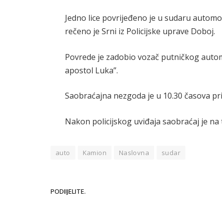
Jedno lice povrijeđeno je u sudaru automo
rečeno je Srni iz Policijske uprave Doboj.
Povrede je zadobio vozač putničkog automob
apostol Luka”.
Saobraćajna nezgoda je u 10.30 časova prija
Nakon policijskog uviđaja saobraćaj je na 
auto
Kamion
Naslovna
sudar
PODIIJELITE.