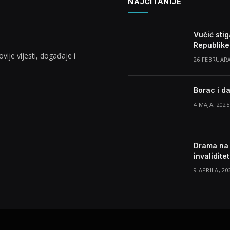
NAJČITANIJE
Vučić sti
Republike
vije vijesti, događaje i
26 FEBRUARA
Borac i da
4 MAJA, 2025
Drama na 
invalidite
9 APRILA, 20