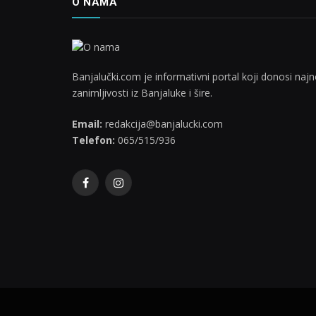
O NAMA
Banjalučki.com je informativni portal koji donosi najno
zanimljivosti iz Banjaluke i šire.
Email:
redakcija@banjalucki.com
Telefon:
065/515/936
Facebook
Instagram