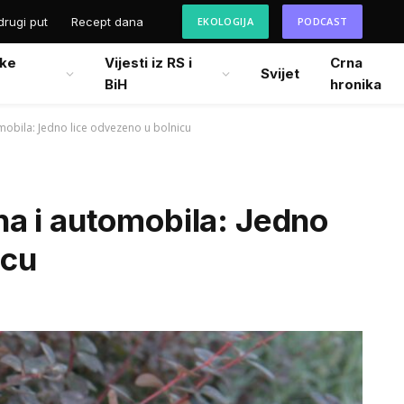
drugi put
Recept dana
EKOLOGIJA
PODCAST
ke
Vijesti iz RS i
Crna
Svijet
BiH
hronika
obila: Jedno lice odvezeno u bolnicu
a i automobila: Jedno
icu