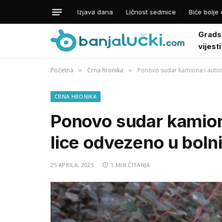
Izjava dana
Ličnost sedmice
Biće bolje 
Grads
vijesti
Početna
Crna hronika
Ponovo sudar kamiona i autom
»
»
CRNA HRONIKA
Ponovo sudar kamion
lice odvezeno u boln
25 APRILA, 2025
1 MIN ČITANJA