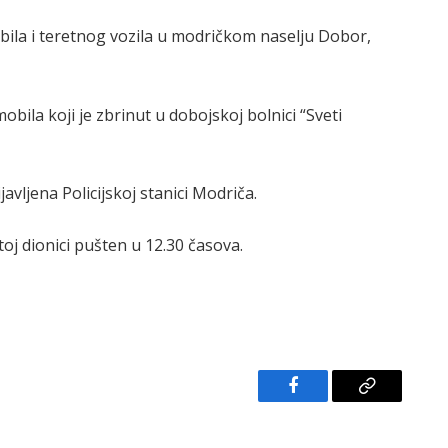
bila i teretnog vozila u modričkom naselju Dobor,
ila koji je zbrinut u dobojskoj bolnici “Sveti
vljena Policijskoj stanici Modriča.
toj dionici pušten u 12.30 časova.
Facebook
Copy
Link