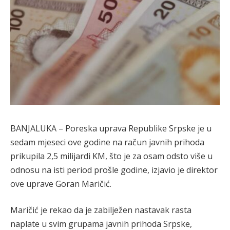
BANJALUKA – Poreska uprava Republike Srpske je u
sedam mjeseci ove godine na račun javnih prihoda
prikupila 2,5 milijardi KM, što je za osam odsto više u
odnosu na isti period prošle godine, izjavio je direktor
ove uprave Goran Maričić.
Maričić je rekao da je zabilježen nastavak rasta
naplate u svim grupama javnih prihoda Srpske,