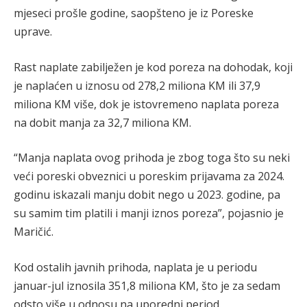
mjeseci prošle godine, saopšteno je iz Poreske
uprave.
Rast naplate zabilježen je kod poreza na dohodak, koji
je naplaćen u iznosu od 278,2 miliona KM ili 37,9
miliona KM više, dok je istovremeno naplata poreza
na dobit manja za 32,7 miliona KM.
“Manja naplata ovog prihoda je zbog toga što su neki
veći poreski obveznici u poreskim prijavama za 2024.
godinu iskazali manju dobit nego u 2023. godine, pa
su samim tim platili i manji iznos poreza”, pojasnio je
Maričić.
Kod ostalih javnih prihoda, naplata je u periodu
januar-jul iznosila 351,8 miliona KM, što je za sedam
odsto više u odnosu na uporedni period.