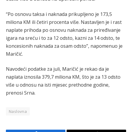
“Po osnovu taksa i naknada prikupljeno je 173,5
miliona KM ili četiri procenta više. Nastavljen je i rast
naplate prihoda po osnovu naknada za priređivanje
igara na sreću i to za 12 odsto, kazni za 14 odsto, te
koncesionih naknada za osam odsto”, napomenuo je
Maričić.
Navodeći podatke za juli, Maričić je rekao da je
naplata iznosila 379,7 miliona KM, što je za 13 odsto
više u odnosu na isti mjesec prethodne godine,
prenosi Srna.
Naslovna