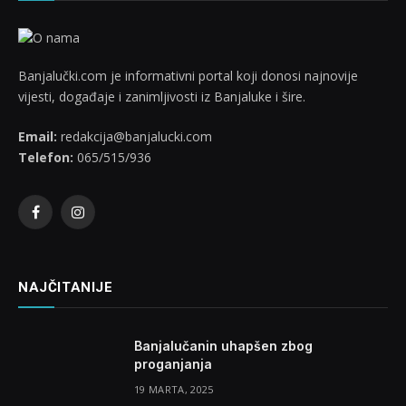
Banjalučki.com je informativni portal koji donosi najnovije
vijesti, događaje i zanimljivosti iz Banjaluke i šire.
Email:
redakcija@banjalucki.com
Telefon:
065/515/936
Facebook
Instagram
NAJČITANIJE
Banjalučanin uhapšen zbog
proganjanja
19 MARTA, 2025