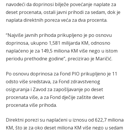
navodeći da doprinosi bilježe povećanje naplate za
deset procenata, ostali javni prihodi za sedam, dok je
naplata direktnih poreza veća za dva procenta.
“Najviše javnih prihoda prikupljeno je po osnovu
doprinosa, ukupno 1,581 milijarda KM, odnosno
naplaćeno je za 149,5 miliona KM više nego u istom
periodu prethodne godine”, precizirao je Maričić.
Po osnovu doprinosa za Fond PIO prikupljeno je 11
odsto više sredstava, za Fond zdravstvenog
osiguranja i Zavod za zapošljavanje po deset
procenata više, a za Fond dječije zaštite devet
procenata više prihoda.
Direktni porezi su naplaćeni u iznosu od 622,7 miliona
KM, što je za oko deset miliona KM više nego u sedam