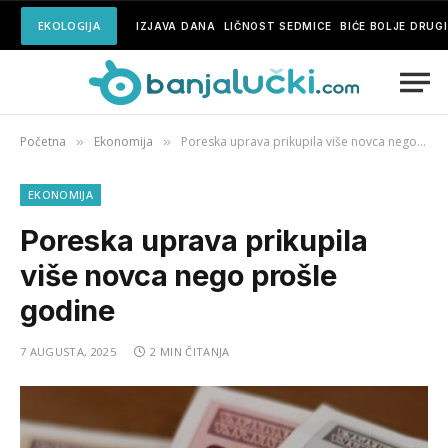
EKOLOGIJA
IZJAVA DANA
LIČNOST SEDMICE
BIĆE BOLJE DRUG
Početna
Ekonomija
Poreska uprava prikupila više novca nego prošle godine
»
»
EKONOMIJA
Poreska uprava prikupila
više novca nego prošle
godine
7 AUGUSTA, 2025
2 MIN ČITANJA