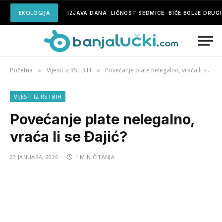
EKOLOGIJA
IZJAVA DANA
LIČNOST SEDMICE
BIĆE BOLJE DRUG
Početna
Vijesti iz RS i BiH
Povećanje plate nelegalno, vraća li se Đajić?
»
»
VIJESTI IZ RS I BIH
Povećanje plate nelegalno,
vraća li se Đajić?
23 JANUARA, 2026
1 MIN ČITANJA