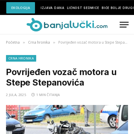
EKOLOGIJA
IZJAVA DANA
LIČNOST SEDMICE
BIĆE BOLJE DRUG
Početna
Crna hronika
Povrijeđen vozač motora u Stepe Stepanovića
»
»
CRNA HRONIKA
Povrijeđen vozač motora u
Stepe Stepanovića
2 JULA, 2025
1 MIN ČITANJA