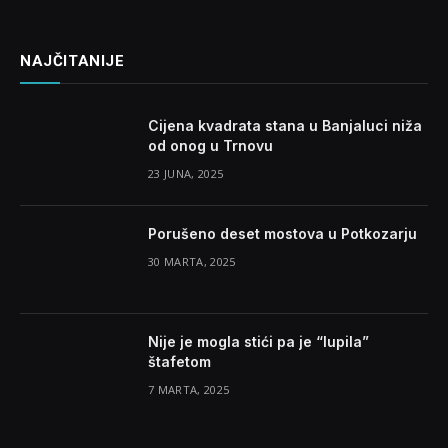
NAJČITANIJE
Cijena kvadrata stana u Banjaluci niža
od onog u Trnovu
23 JUNA, 2025
Porušeno deset mostova u Potkozarju
30 MARTA, 2025
Nije je mogla stići pa je “lupila”
štafetom
7 MARTA, 2025