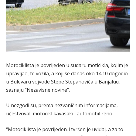
Motociklista je povrijeđen u sudaru moticikla, kojim je
upravljao, te vozila, a koji se danas oko 14.10 dogodio
u Bulevaru vojvode Stepe Stepanovića u Banjaluci,
saznaju “Nezavisne novine”.
U nezgodi su, prema nezvaničnim informacijama,
učestvovali motocikl kavasaki i automobil reno.
“Motociklista je povrijeđen. Izvršen je uviđaj, a za to