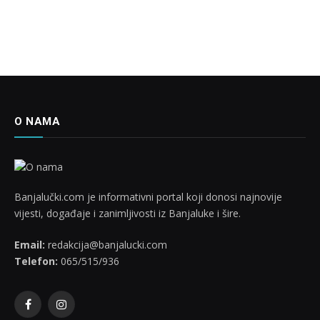
O NAMA
Banjalučki.com je informativni portal koji donosi najnovije
vijesti, događaje i zanimljivosti iz Banjaluke i šire.
Email:
redakcija@banjalucki.com
Telefon:
065/515/936
Facebook
Instagram