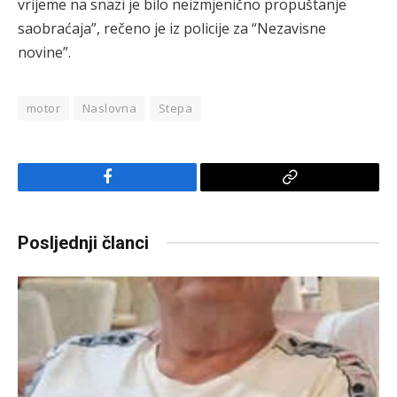
vrijeme na snazi je bilo neizmjenično propuštanje
saobraćaja”, rečeno je iz policije za “Nezavisne
novine”.
motor
Naslovna
Stepa
Facebook
Copy
Link
Posljednji članci