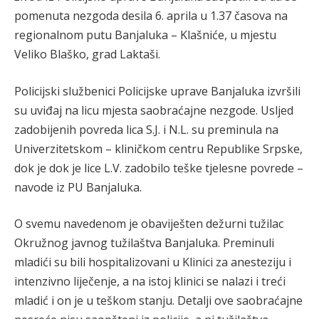
pomenuta nezgoda desila 6. aprila u 1.37 časova na
regionalnom putu Banjaluka – Klašniće, u mjestu
Veliko Blaško, grad Laktaši.
Policijski službenici Policijske uprave Banjaluka izvršili
su uviđaj na licu mjesta saobraćajne nezgode. Usljed
zadobijenih povreda lica S.J. i N.L. su preminula na
Univerzitetskom – kliničkom centru Republike Srpske,
dok je dok je lice L.V. zadobilo teške tjelesne povrede –
navode iz PU Banjaluka.
O svemu navedenom je obaviješten dežurni tužilac
Okružnog javnog tužilaštva Banjaluka. Preminuli
mladići su bili hospitalizovani u Klinici za anesteziju i
intenzivno liječenje, a na istoj klinici se nalazi i treći
mladić i on je u teškom stanju. Detalji ove saobraćajne