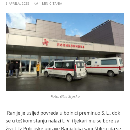
8 APRILA, 2025
1 MIN ČITANJA
Foto: Glas Srpske
Ranije je usljed povreda u bolnici preminuo S. L., dok
se u teškom stanju nalazi L. V. i ljekari mu se bore za
život. Iz Policijske uprave Banjaluka saopštili su da se