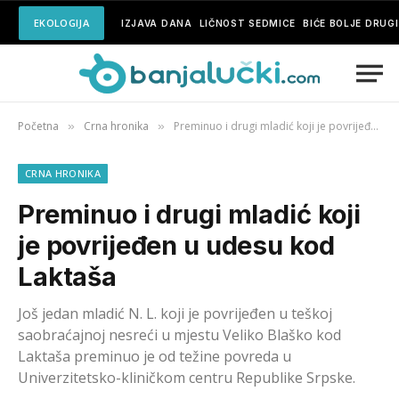
EKOLOGIJA
IZJAVA DANA
LIČNOST SEDMICE
BIĆE BOLJE DRUG
Početna
Crna hronika
Preminuo i drugi mladić koji je povrijeđen u udesu kod Laktaša
»
»
CRNA HRONIKA
Preminuo i drugi mladić koji
je povrijeđen u udesu kod
Laktaša
Još jedan mladić N. L. koji je povrijeđen u teškoj
saobraćajnoj nesreći u mjestu Veliko Blaško kod
Laktaša preminuo je od težine povreda u
Univerzitetsko-kliničkom centru Republike Srpske.