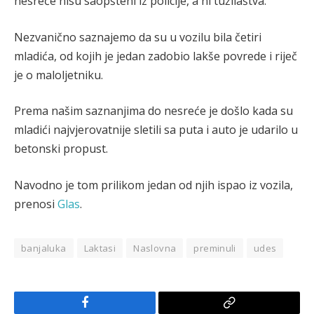
nesreće nisu saopšteni iz policije, a ni tužilaštva.
Nezvanično saznajemo da su u vozilu bila četiri
mladića, od kojih je jedan zadobio lakše povrede i riječ
je o maloljetniku.
Prema našim saznanjima do nesreće je došlo kada su
mladići najvjerovatnije sletili sa puta i auto je udarilo u
betonski propust.
Navodno je tom prilikom jedan od njih ispao iz vozila,
prenosi
Glas
.
banjaluka
Laktasi
Naslovna
preminuli
udes
Facebook
Copy