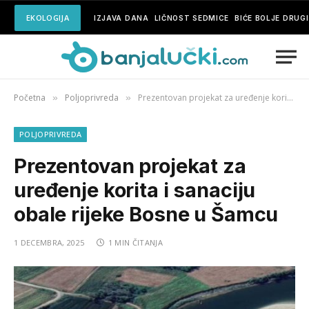
EKOLOGIJA
IZJAVA DANA
LIČNOST SEDMICE
BIĆE BOLJE DRUG
Početna
Poljoprivreda
Prezentovan projekat za uređenje korita i sanaciju obale rijeke Bosne u Šamcu
»
»
POLJOPRIVREDA
Prezentovan projekat za
uređenje korita i sanaciju
obale rijeke Bosne u Šamcu
1 DECEMBRA, 2025
1 MIN ČITANJA