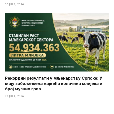
30 JULA, 2026
Рекордни резултати у мљекарству Српске: У
мају забиљежена највећа количина млијека и
број музних грла
29 JULA, 2026