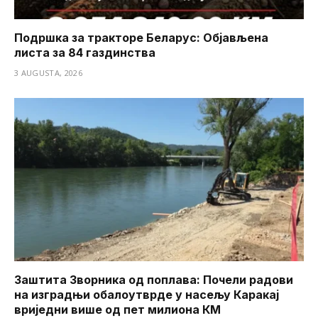
Подршка за тракторе Беларус: Објављена
листа за 84 газдинства
3 AUGUSTA, 2026
Заштита Зворника од поплава: Почели радови
на изградњи обалоутврде у насељу Каракај
вриједни више од пет милиона КМ