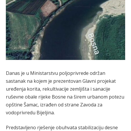
Danas je u Ministarstvu poljoprivrede održan
sastanak na kojem je prezentovan Glavni projekat
uređenja korita, rekultivacije zemljišta i sanacije
ruševne obale rijeke Bosne na širem urbanom potezu
opštine Šamac, izrađen od strane Zavoda za
vodoprivredu Bijeljina.
Predstavljeno rješenje obuhvata stabilizaciju desne