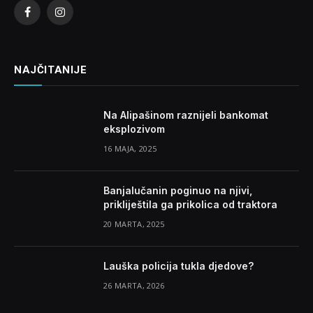
Facebook
Instagram
NAJČITANIJE
Na Alipašinom raznijeli bankomat
eksplozivom
16 MAJA, 2025
Banjalučanin poginuo na njivi,
prikliještila ga prikolica od traktora
20 MARTA, 2025
Lauška policija tukla djedove?
26 MARTA, 2026