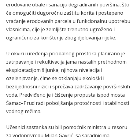
erodovane obale i sanaciju degradiranih površina, što
će omogućiti dugoročnu zaštitu korita i postepeno
vraćanje erodovanih parcela u funkcionalnu upotrebu
vlasnicima, čije je zemljište trenutno ugroženo i
ograničeno za korištenje zbog djelovanja rijeke.
U okviru uređenja priobalnog prostora planirano je
zatrpavanje i rekultivacija jama nastalih prethodnom
eksploatacijom šljunka, njihova nivelacija i
ozelenjavanje, čime se otklanjaju ekološki i
bezbjednosni rizici i sprečava zadržavanje površinskih
voda. Predviđeno je i čišćenje propusta ispod mosta
Šamac–Prud radi poboljšanja protočnosti i stabilnosti
vodnog režima.
Učesnici sastanka su bili pomoćnik ministra u resoru
za vodoprivredu Milan Gavrić, sa saradnicima,