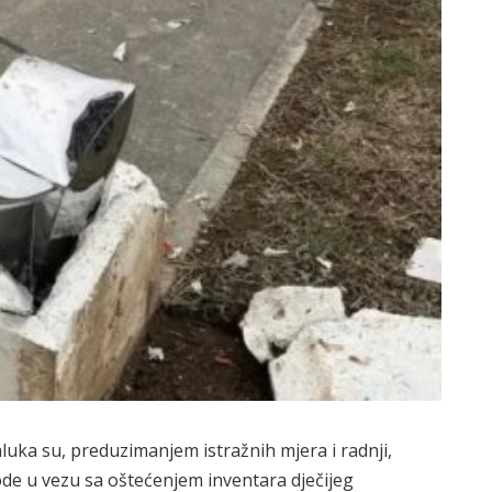
jaluka su, preduzimanjem istražnih mjera i radnji,
vode u vezu sa oštećenjem inventara dječijeg