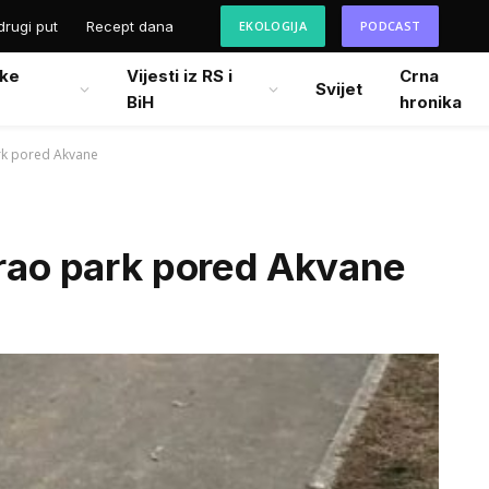
drugi put
Recept dana
EKOLOGIJA
PODCAST
ke
Vijesti iz RS i
Crna
Svijet
BiH
hronika
ark pored Akvane
irao park pored Akvane