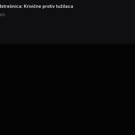
strešnica: Krivične protiv tužilaca
025