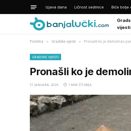
Izjava dana
Ličnost sedmice
Biće bolje 
Grads
vijesti
Početna
Gradske vijesti
Pronašli ko je demolirao p
»
»
GRADSKE VIJESTI
Pronašli ko je demol
31 JANUARA, 2026
1 MIN ČITANJA