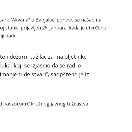
 park “Akvana” u Banjaluci ponovo se našao na
koj stanici prijavljen 26. januara, kada je utvrđeno
ji park.
n dežurni tužilac za maloljetnike
ka, koji se izjasnio da se radi o
imanje tuđe stvari”, saopšteno je iz
pod nadzorom Okružnog javnog tužilaštva