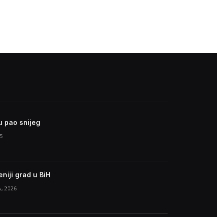
u pao snijeg
5
niji grad u BiH
, 2026