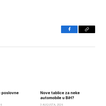
Facebook
Copy
Link
e poslovne
Nove tablice za neke
automobile u BiH?
26
3 AUGUSTA, 2026