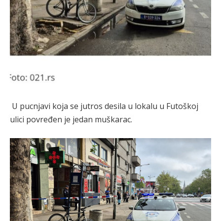
U pucnjavi koja se jutros desila u lokalu u Futoškoj
ulici povređen je jedan muškarac.