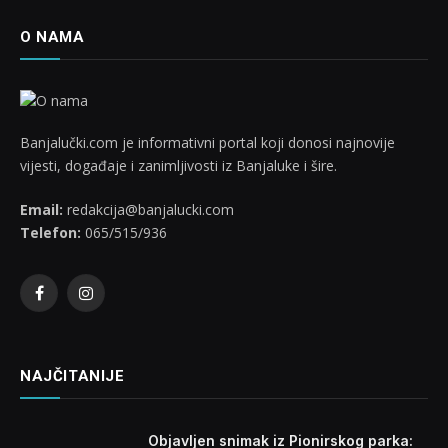
O NAMA
Banjalučki.com je informativni portal koji donosi najnovije
vijesti, događaje i zanimljivosti iz Banjaluke i šire.
Email:
redakcija@banjalucki.com
Telefon:
065/515/936
Facebook
Instagram
NAJČITANIJE
Objavljen snimak iz Pionirskog parka: