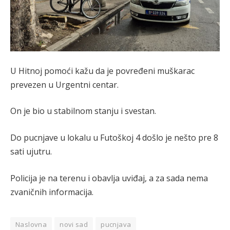
U Hitnoj pomoći kažu da je povređeni muškarac
prevezen u Urgentni centar.
On je bio u stabilnom stanju i svestan.
Do pucnjave u lokalu u Futoškoj 4 došlo je nešto pre 8
sati ujutru.
Policija je na terenu i obavlja uviđaj, a za sada nema
zvaničnih informacija.
Naslovna
novi sad
pucnjava