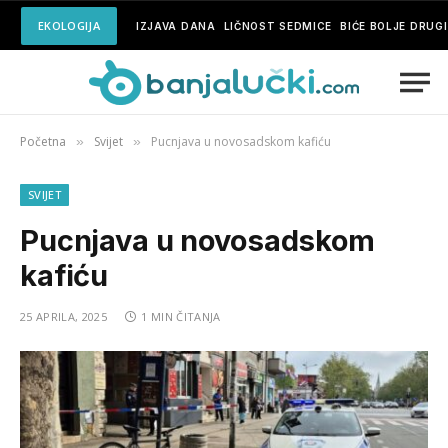
EKOLOGIJA
IZJAVA DANA
LIČNOST SEDMICE
BIĆE BOLJE DRUG
Početna
Svijet
Pucnjava u novosadskom kafiću
»
»
SVIJET
Pucnjava u novosadskom
kafiću
25 APRILA, 2025
1 MIN ČITANJA