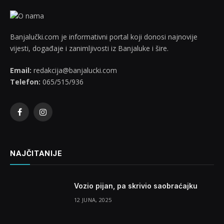
Banjalučki.com je informativni portal koji donosi najnovije
vijesti, događaje i zanimljivosti iz Banjaluke i šire.
Email:
redakcija@banjalucki.com
Telefon:
065/515/936
Facebook
Instagram
NAJČITANIJE
Vozio pijan, pa skrivio saobraćajku
12 JUNA, 2025