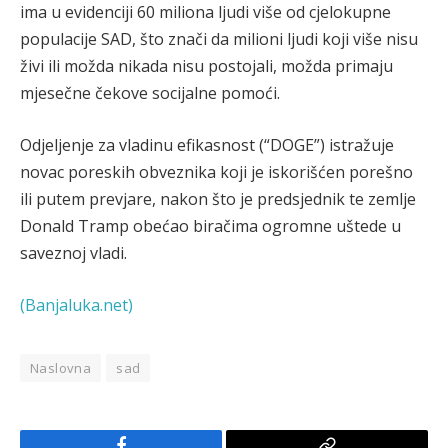
ima u evidenciji 60 miliona ljudi više od cjelokupne
populacije SAD, što znači da milioni ljudi koji više nisu
živi ili možda nikada nisu postojali, možda primaju
mjesečne čekove socijalne pomoći.
Odjeljenje za vladinu efikasnost (“DOGE”) istražuje
novac poreskih obveznika koji je iskorišćen porešno
ili putem prevjare, nakon što je predsjednik te zemlje
Donald Tramp obećao biračima ogromne uštede u
saveznoj vladi.
(Banjaluka.net)
Naslovna
sad