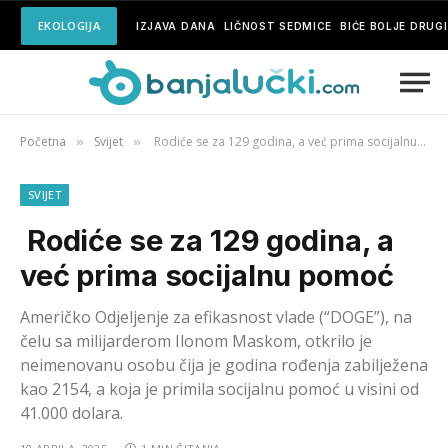
EKOLOGIJA
IZJAVA DANA
LIČNOST SEDMICE
BIĆE BOLJE DRUG
Početna
Svijet
Rodiće se za 129 godina, a već prima socijalnu pomoć
»
»
SVIJET
Rodiće se za 129 godina, a
već prima socijalnu pomoć
Američko Odjeljenje za efikasnost vlade (“DOGE”), na
čelu sa milijarderom Ilonom Maskom, otkrilo je
neimenovanu osobu čija je godina rođenja zabilježena
kao 2154, a koja je primila socijalnu pomoć u visini od
41.000 dolara.