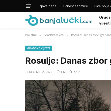
Izjava dana
Ličnost sedmice
Biće bolje 
Grads
vijesti
Početna
Gradske vijesti
Rosulje: Danas zbor građan
»
»
GRADSKE VIJESTI
Rosulje: Danas zbor
16 DECEMBRA, 2025
1 MIN ČITANJA