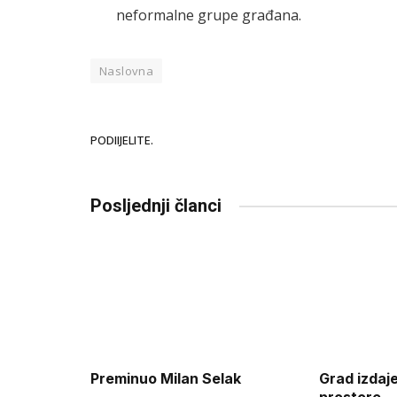
neformalne grupe građana.
Naslovna
PODIIJELITE.
Posljednji članci
Preminuo Milan Selak
Grad izdaj
prostore