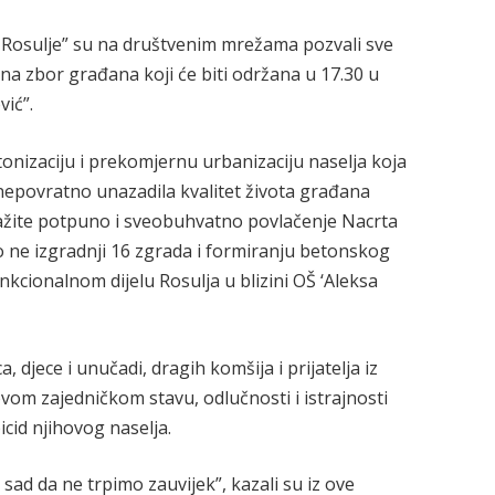
Rosulje” su na društvenim mrežama pozvali sve
na zbor građana koji će biti održana u 17.30 u
ić”.
onizaciju i prekomjernu urbanizaciju naselja koja
i nepovratno unazadila kvalitet života građana
ražite potpuno i sveobuhvatno povlačenje Nacrta
čno ne izgradnji 16 zgrada i formiranju betonskog
nkcionalnom dijelu Rosulja u blizini OŠ ‘Aleksa
 djece i unučadi, dragih komšija i prijatelja iz
vom zajedničkom stavu, odlučnosti i istrajnosti
icid njihovog naselja.
sad da ne trpimo zauvijek”, kazali su iz ove