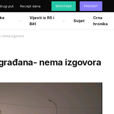
drugi put
Recept dana
EKOLOGIJA
PODCAST
ke
Vijesti iz RS i
Crna
Svijet
BiH
hronika
a- nema izgovora
 građana- nema izgovora