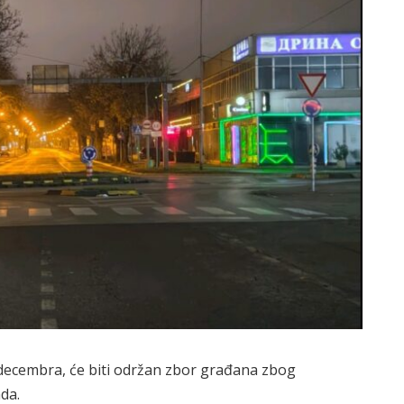
 decembra, će biti održan zbor građana zbog
da.