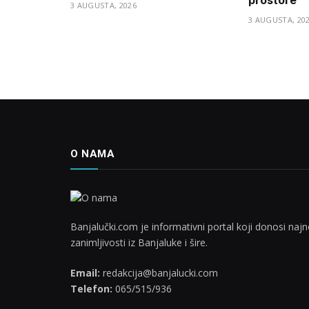
3 AUGUSTA, 2026
3 AUGUSTA, 20
O NAMA
Banjalučki.com je informativni portal koji donosi najno
zanimljivosti iz Banjaluke i šire.
Email:
redakcija@banjalucki.com
Telefon:
065/515/936