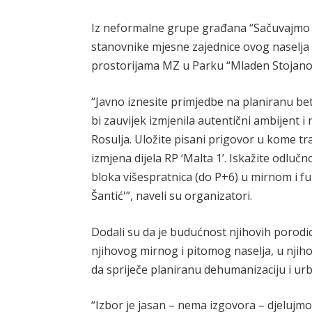
Iz neformalne grupe građana “Sačuvajmo 
stanovnike mjesne zajednice ovog naselja 
prostorijama MZ u Parku “Mladen Stojanov
“Javno iznesite primjedbe na planiranu bet
bi zauvijek izmjenila autentični ambijent 
Rosulja. Uložite pisani prigovor u kome t
izmjena dijela RP ‘Malta 1’. Iskažite odlu
bloka višespratnica (do P+6) u mirnom i fu
Šantić'”, naveli su organizatori.
Dodali su da je budućnost njihovih porodica,
njihovog mirnog i pitomog naselja, u njiho
da spriječe planiranu dehumanizaciju i urb
“Izbor je jasan – nema izgovora – djelujmo 