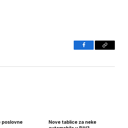
Facebook
Copy
Link
e poslovne
Nove tablice za neke
automobile u BiH?