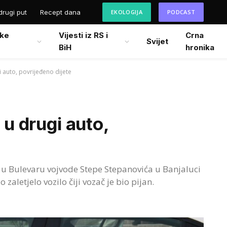
drugi put
Recept dana
EKOLOGIJA
PODCAST
ke
Vijesti iz RS i
Crna
Svijet
BiH
hronika
i auto, povrijeđeno dijete
 u drugi auto,
ć u Bulevaru vojvode Stepe Stepanovića u Banjaluci
 zaletjelo vozilo čiji vozač je bio pijan.