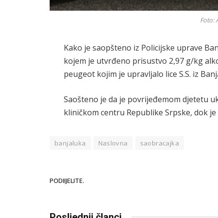
Foto: 
Kako je saopšteno iz Policijske uprave Ban
kojem je utvrđeno prisustvo 2,97 g/kg alk
peugeot kojim je upravljalo lice S.S. iz Ban
Saošteno je da je povrijeđemom djetetu 
kliničkom centru Republike Srpske, dok j
banjaluka
Naslovna
saobracajka
PODIIJELITE.
Posljednji članci