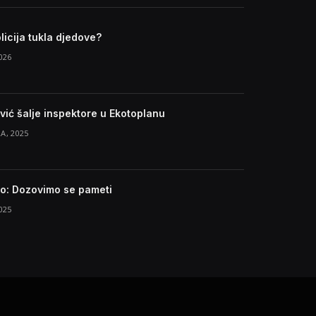
licija tukla djedove?
026
vić šalje inspektore u Ekotoplanu
A, 2025
ro: Dozovimo se pameti
025