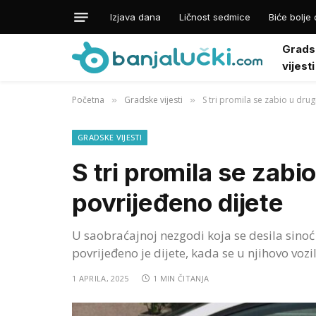
Izjava dana
Ličnost sedmice
Biće bolje 
Grads
vijesti
Početna
Gradske vijesti
S tri promila se zabio u drug
»
»
GRADSKE VIJESTI
S tri promila se zabio
povrijeđeno dijete
U saobraćajnoj nezgodi koja se desila sino
povrijeđeno je dijete, kada se u njihovo vozilo
1 APRILA, 2025
1 MIN ČITANJA