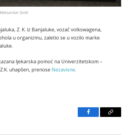
Aleksandar Golić
jaluka, Z. K. iz Banjaluke, vozač volkswagena,
ohola u organizmu, zaletio se u vozilo marke
jaluke.
ukazana ljekarska pomoć na Univerzitetskom –
e Z.K. uhapšen, prenose
Nezavisne
.
Facebook
Copy
Link