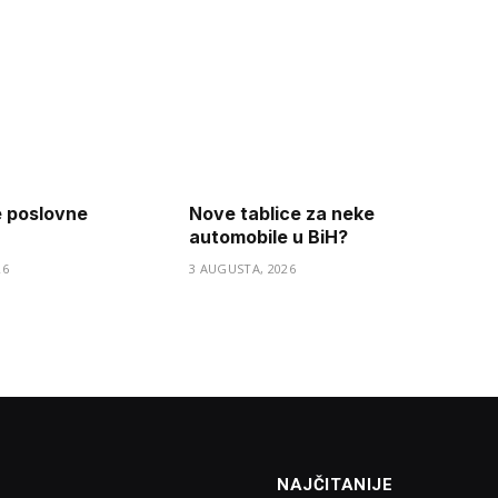
e poslovne
Nove tablice za neke
automobile u BiH?
26
3 AUGUSTA, 2026
NAJČITANIJE