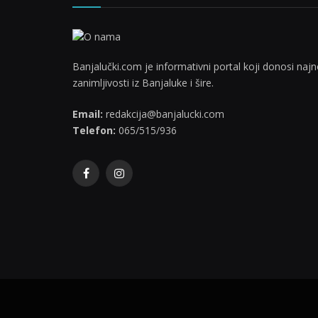
Banjalučki.com je informativni portal koji donosi najno
zanimljivosti iz Banjaluke i šire.
Email:
redakcija@banjalucki.com
Telefon:
065/515/936
Facebook
Instagram