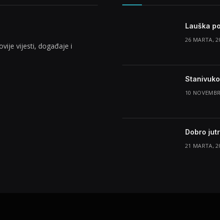
Lauška po
26 MARTA, 2
vije vijesti, događaje i
Stanivuko
10 NOVEMBR
Dobro jut
21 MARTA, 2