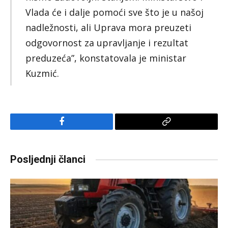
Vlada će i dalje pomoći sve što je u našoj
nadležnosti, ali Uprava mora preuzeti
odgovornost za upravljanje i rezultat
preduzeća”, konstatovala je ministar
Kuzmić.
Facebook
Copy
Link
Posljednji članci