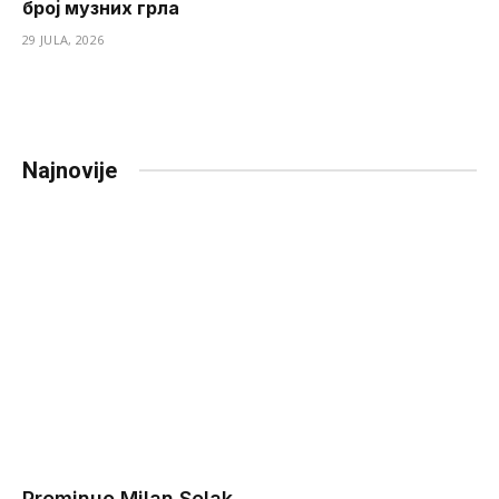
број музних грла
29 JULA, 2026
Najnovije
Preminuo Milan Selak