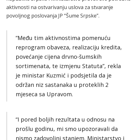
aktivnosti na ostvarivanju uslova za stvaranje
povoljnog poslovanja JP “Šume Srpske”.
“Među tim aktivnostima pomenuću
reprogram obaveza, realizaciju kredita,
povećanje cijena drvno-šumskih
sortimenata, te izmjenu Statuta”, rekla
je ministar Kuzmić i podsjetila da je
održan niz sastanaka u proteklih 2
mjeseca sa Upravom.
“I pored boljih rezultata u odnosu na
prošlu godinu, mi smo upozoravali da
nismo zadovoljni stanjem. Ministarstvo i