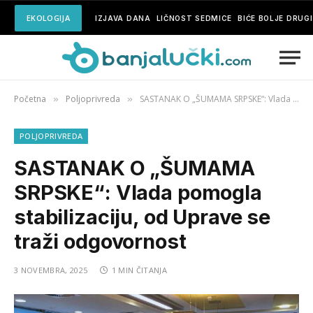
EKOLOGIJA
IZJAVA DANA
LIČNOST SEDMICE
BIĆE BOLJE DRUG
Početna
Poljoprivreda
SASTANAK O „ŠUMAMA SRPSKE“: Vlada pomogla stabilizaciju, od Uprave se traži odgovornost
»
»
POLJOPRIVREDA
SASTANAK O „ŠUMAMA
SRPSKE“: Vlada pomogla
stabilizaciju, od Uprave se
traži odgovornost
3 NOVEMBRA, 2025
1 MIN ČITANJA