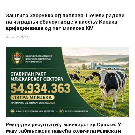
Заштита Зворника од поплава: Почели радови
на изградњи обалоутврде у насељу Каракај
вриједни више од пет милиона КМ
30 JULA, 2026
Рекордни резултати у мљекарству Српске: У
мају забиљежена највећа количина млијека и