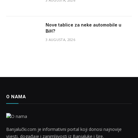
3 AUGUSTA, 2026
Nove tablice za neke automobile u
BiH?
3 AUGUSTA, 2026
O NAMA
Banjalučki.com je informativni portal koji donosi najnovije
vijesti, događaje i zanimljivosti iz Banjaluke i šire.