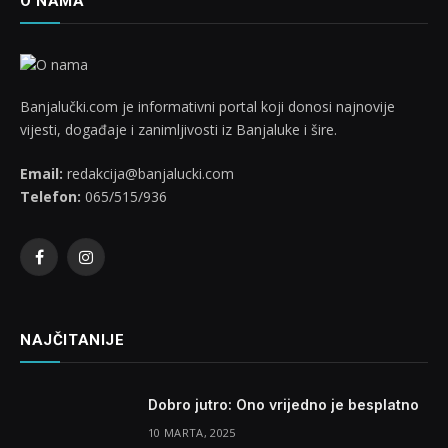
O NAMA
Banjalučki.com je informativni portal koji donosi najnovije
vijesti, događaje i zanimljivosti iz Banjaluke i šire.
Email:
redakcija@banjalucki.com
Telefon:
065/515/936
Facebook
Instagram
NAJČITANIJE
Dobro jutro: Ono vrijedno je besplatno
10 MARTA, 2025