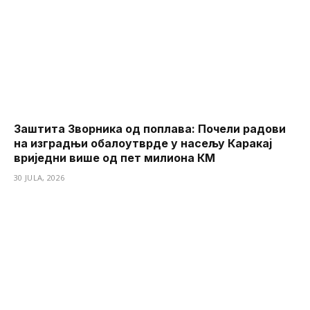
Заштита Зворника од поплава: Почели радови
на изградњи обалоутврде у насељу Каракај
вриједни више од пет милиона КМ
30 JULA, 2026