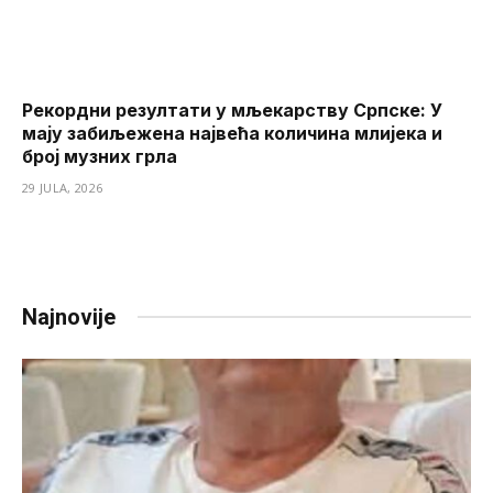
Рекордни резултати у мљекарству Српске: У
мају забиљежена највећа количина млијека и
број музних грла
29 JULA, 2026
Najnovije