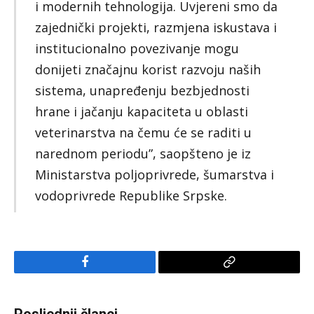
i modernih tehnologija. Uvjereni smo da
zajednički projekti, razmjena iskustava i
institucionalno povezivanje mogu
donijeti značajnu korist razvoju naših
sistema, unapređenju bezbjednosti
hrane i jačanju kapaciteta u oblasti
veterinarstva na čemu će se raditi u
narednom periodu”, saopšteno je iz
Ministarstva poljoprivrede, šumarstva i
vodoprivrede Republike Srpske.
Facebook
Copy
Link