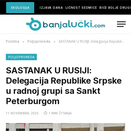
EKOLOGIJA
IZJAVA DANA
LIČNOST SEDMICE
BIĆE BOLJE DRUG
Početna
Poljoprivreda
SASTANAK U RUSIJI: Delegacija Republike Srpske u radnoj grupi sa Sankt Peterburgom
»
»
POLJOPRIVREDA
SASTANAK U RUSIJI:
Delegacija Republike Srpske
u radnoj grupi sa Sankt
Peterburgom
11 NOVEMBRA, 2025
1 MIN ČITANJA