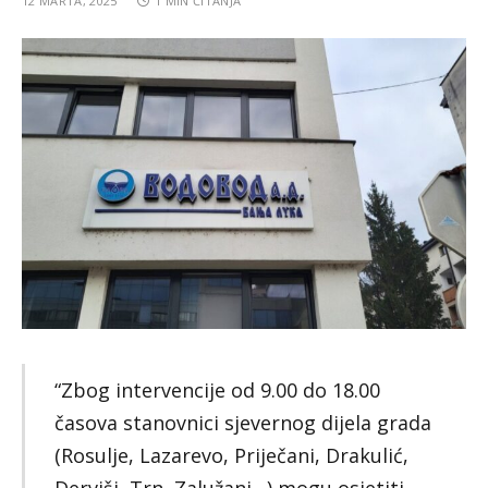
12 MARTA, 2025
1 MIN ČITANJA
“Zbog intervencije od 9.00 do 18.00
časova stanovnici sjevernog dijela grada
(Rosulje, Lazarevo, Priječani, Drakulić,
Derviši, Trn, Zalužani…) mogu osjetiti