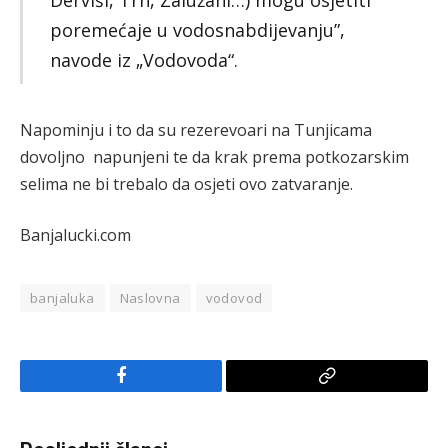
poremećaje u vodosnabdijevanju”,
navode iz „Vodovoda“.
Napominju i to da su rezerevoari na Tunjicama
dovoljno napunjeni te da krak prema potkozarskim
selima ne bi trebalo da osjeti ovo zatvaranje.
Banjalucki.com
banjaluka
Naslovna
vodovod
Facebook
Copy
Link