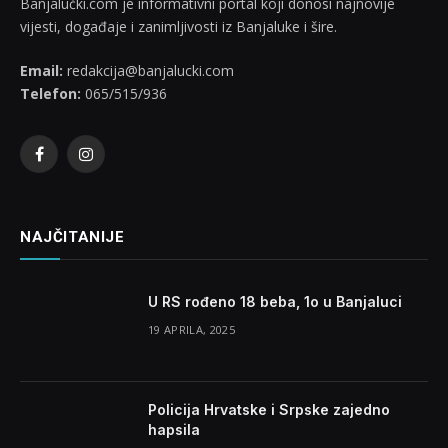
Banjalučki.com je informativni portal koji donosi najnovije
vijesti, događaje i zanimljivosti iz Banjaluke i šire.
Email:
redakcija@banjalucki.com
Telefon:
065/515/936
Facebook
Instagram
NAJČITANIJE
U RS rođeno 18 beba, 1o u Banjaluci
19 APRILA, 2025
Policija Hrvatske i Srpske zajedno
hapsila