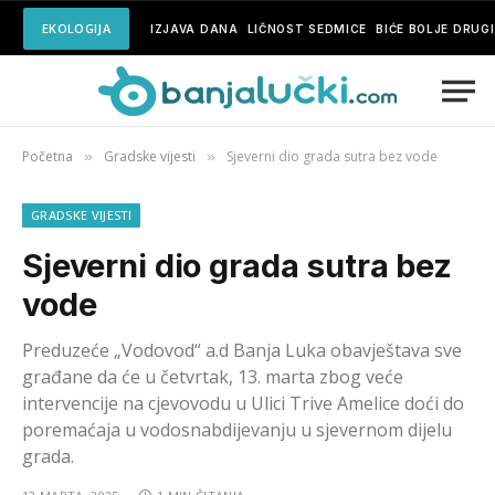
EKOLOGIJA
IZJAVA DANA
LIČNOST SEDMICE
BIĆE BOLJE DRUG
Početna
Gradske vijesti
Sjeverni dio grada sutra bez vode
»
»
GRADSKE VIJESTI
Sjeverni dio grada sutra bez
vode
Preduzeće „Vodovod“ a.d Banja Luka obavještava sve
građane da će u četvrtak, 13. marta zbog veće
intervencije na cjevovodu u Ulici Trive Amelice doći do
poremaćaja u vodosnabdijevanju u sjevernom dijelu
grada.