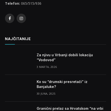
Telefon:
065/515/936
Facebook
Instagram
NAJČITANIJE
Za njivu u Vrbanji dobili lokaciju
“Vodovod”
3 MARTA, 2026
Ko su “drumski presretači” iz
Banjaluke?
30 JUNA, 2025
Granični prelaz sa Hrvatskom “na vrbi