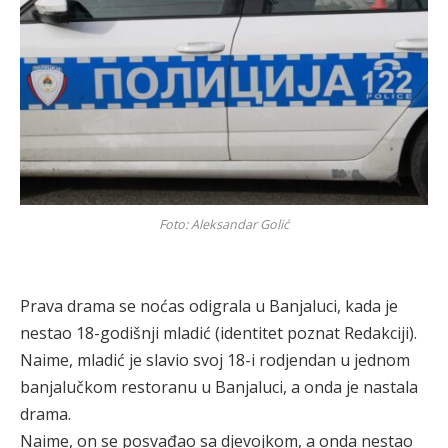
Foto: Aleksandar Golić
Prava drama se noćas odigrala u Banjaluci, kada je
nestao 18-godišnji mladić (identitet poznat Redakciji).
Naime, mladić je slavio svoj 18-i rodjendan u jednom
banjalučkom restoranu u Banjaluci, a onda je nastala
drama.
Naime, on se posvađao sa djevojkom, a onda nestao