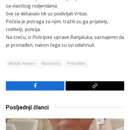
sa vlastitog rodjendana.
Sve se dešavalo tik uz podivljali Vrbas.
Počela je potraga za njim, tražili su ga prijatelji,
roditelji, policija.
Na sreću, iz Policijske uprave Banjaluka, saznajemo da
je pronađen, nakon čega su svi odahnuli.
Mladić nestao
Naslovna
Pronađen
Facebook
Copy
Link
Posljednji članci