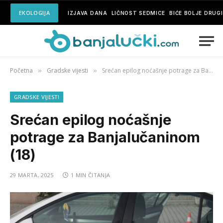
EKOLOGIJA
IZJAVA DANA
LIČNOST SEDMICE
BIĆE BOLJE DRUG
Početna
Gradske vijesti
Srećan epilog noćašnje potrage za Banjalučaninom (18)
»
»
GRADSKE VIJESTI
Srećan epilog noćašnje
potrage za Banjalučaninom
(18)
29 MARTA, 2025
1 MIN ČITANJA