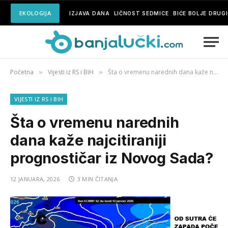
EKOLOGIJA
IZJAVA DANA
LIČNOST SEDMICE
BIĆE BOLJE DRUG
Početna
Vijesti iz RS i BiH
Šta o vremenu narednih dana kaže najcitiraniji prognostičar iz Novog Sada?
»
»
VIJESTI IZ RS I BIH
Šta o vremenu narednih
dana kaže najcitiraniji
prognostičar iz Novog Sada?
12 JANUARA, 2026
3 MIN ČITANJA