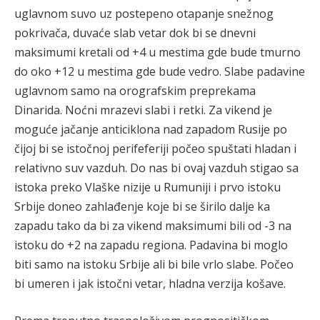
uglavnom suvo uz postepeno otapanje snežnog
pokrivača, duvaće slab vetar dok bi se dnevni
maksimumi kretali od +4 u mestima gde bude tmurno
do oko +12 u mestima gde bude vedro. Slabe padavine
uglavnom samo na orografskim preprekama
Dinarida. Noćni mrazevi slabi i retki. Za vikend je
moguće jačanje anticiklona nad zapadom Rusije po
čijoj bi se istočnoj perifeferiji počeo spuštati hladan i
relativno suv vazduh. Do nas bi ovaj vazduh stigao sa
istoka preko Vlaške nizije u Rumuniji i prvo istoku
Srbije doneo zahlađenje koje bi se širilo dalje ka
zapadu tako da bi za vikend maksimumi bili od -3 na
istoku do +2 na zapadu regiona. Padavina bi moglo
biti samo na istoku Srbije ali bi bile vrlo slabe. Počeo
bi umeren i jak istočni vetar, hladna verzija košave.