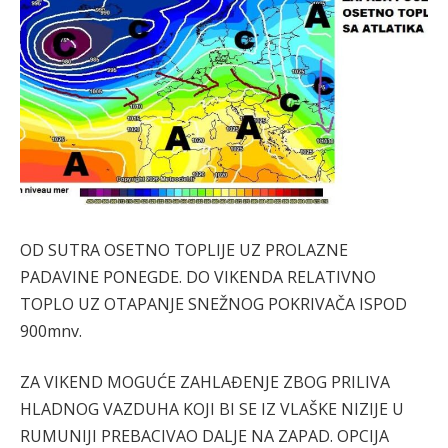
OD SUTRA OSETNO TOPLIJE UZ PROLAZNE
PADAVINE PONEGDE. DO VIKENDA RELATIVNO
TOPLO UZ OTAPANJE SNEŽNOG POKRIVAČA ISPOD
900mnv.
ZA VIKEND MOGUĆE ZAHLAĐENJE ZBOG PRILIVA
HLADNOG VAZDUHA KOJI BI SE IZ VLAŠKE NIZIJE U
RUMUNIJI PREBACIVAO DALJE NA ZAPAD. OPCIJA