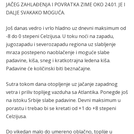
JAČEG ZAHLAĐENJA I POVRATKA ZIME OKO 24.01. JE I
DALJE SVAKAKO MOGUĆA.
Još danas vedro i vrlo hladno uz dnevni maksimum od
-8 do 0 stepeni Celzijusa. U toku noći na zapadu,
jugozapadu i severozapadu regiona uz slabljenje
mraza postepeno naoblačenje i moguće slabe
padavine, kiša, sneg i kratkotrajna ledena kiša.
Padavine će količinski biti beznačajne.
Sutra tokom dana otopljenje uz jačanje zapadnog
vetra i priliv toplijeg vazduha sa Atlantika. Ponegde još
na istoku Srbije slabe padavine. Devni maksimum u
porastu i trebao bi se kretati od +1 do +8 stepeni
Celzijusa.
Do vikedan malo do umereno oblačno, toplije u