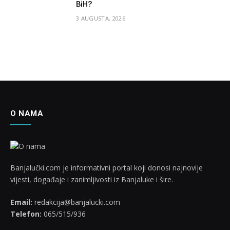
BiH?
3 AUGUSTA, 2026
O NAMA
Banjalučki.com je informativni portal koji donosi najnovije
vijesti, događaje i zanimljivosti iz Banjaluke i šire.
Email:
redakcija@banjalucki.com
Telefon:
065/515/936