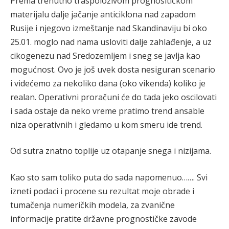
Prema trenutno traspoloživom prognositičkom
materijalu dalje jačanje anticiklona nad zapadom
Rusije i njegovo izmeštanje nad Skandinaviju bi oko
25.01. moglo nad nama usloviti dalje zahlađenje, a uz
cikogenezu nad Sredozemljem i sneg se javlja kao
mogućnost. Ovo je još uvek dosta nesiguran scenario
i videćemo za nekoliko dana (oko vikenda) koliko je
realan. Operativni proračuni će do tada jeko oscilovati
i sada ostaje da neko vreme pratimo trend ansable
niza operativnih i gledamo u kom smeru ide trend.
Od sutra znatno toplije uz otapanje snega i nizijama.
Kao sto sam toliko puta do sada napomenuo……. Svi
izneti podaci i procene su rezultat moje obrade i
tumačenja numeričkih modela, za zvanične
informacije pratite državne prognostičke zavode