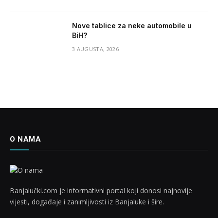
Nove tablice za neke automobile u
BiH?
3 AUGUSTA, 2026
O NAMA
Banjalučki.com je informativni portal koji donosi najnovije
vijesti, događaje i zanimljivosti iz Banjaluke i šire.