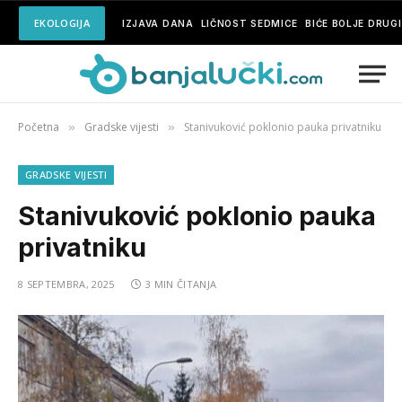
EKOLOGIJA
IZJAVA DANA
LIČNOST SEDMICE
BIĆE BOLJE DRUG
Početna
Gradske vijesti
Stanivuković poklonio pauka privatniku
»
»
GRADSKE VIJESTI
Stanivuković poklonio pauka
privatniku
8 SEPTEMBRA, 2025
3 MIN ČITANJA