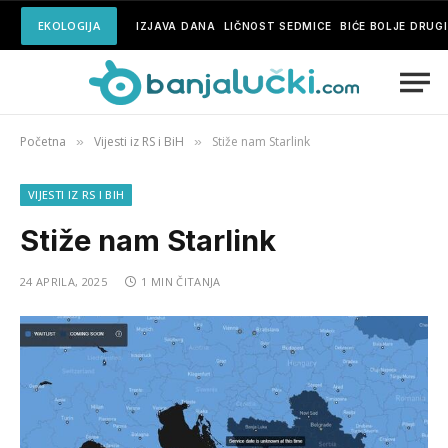
EKOLOGIJA
IZJAVA DANA
LIČNOST SEDMICE
BIĆE BOLJE DRUG
Početna
Vijesti iz RS i BiH
Stiže nam Starlink
»
»
VIJESTI IZ RS I BIH
Stiže nam Starlink
24 APRILA, 2025
1 MIN ČITANJA