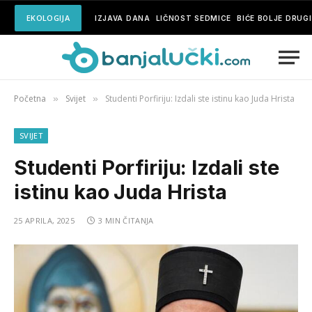
EKOLOGIJA
IZJAVA DANA
LIČNOST SEDMICE
BIĆE BOLJE DRUG
Početna
Svijet
Studenti Porfiriju: Izdali ste istinu kao Juda Hrista
»
»
SVIJET
Studenti Porfiriju: Izdali ste
istinu kao Juda Hrista
25 APRILA, 2025
3 MIN ČITANJA