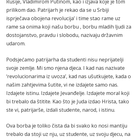
Rusije, Vladimirom Putinom, kao i izjava koje je tom
prilikom dao. Patrijarh je rekao da se u Srbiji
isprječava obojena revolucija’ i time stao rame uz
rame sa onima koji našu borbu , borbu mladih ljudi za
dostojanstvo, pravdu i slobodu, nazivaju državnim
udarom.
Podsjećamo patrijarha da studenti nisu neprijatelji
svoje zemlje. Mi smo njena djeca. I kad nas nazivate
‘revolucionarima iz uvoza’, kad nas ušutkujete, kada o
našim zahtjevima šutite, vi ne izdajete samo nas.
Izdajete istinu. Izdajete Jevanđelje. Izdajete moral koji
bi trebalo da štitite. Kao što je Juda izdao Hrista, tako
ste vi, patrijarše, izdali studente, narod, i istinu.
Ova borba je toliko čista da bi svako ko nosi mantiju
trebalo da stoji uz nju, uz studente, uz svoju djecu, na