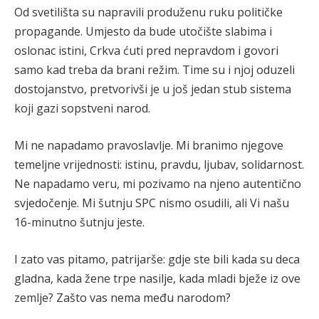
Od svetilišta su napravili produženu ruku političke
propagande. Umjesto da bude utočište slabima i
oslonac istini, Crkva ćuti pred nepravdom i govori
samo kad treba da brani režim. Time su i njoj oduzeli
dostojanstvo, pretvorivši je u još jedan stub sistema
koji gazi sopstveni narod.
Mi ne napadamo pravoslavlje. Mi branimo njegove
temeljne vrijednosti: istinu, pravdu, ljubav, solidarnost.
Ne napadamo veru, mi pozivamo na njeno autentično
svjedočenje. Mi šutnju SPC nismo osudili, ali Vi našu
16-minutno šutnju jeste.
I zato vas pitamo, patrijarše: gdje ste bili kada su deca
gladna, kada žene trpe nasilje, kada mladi bježe iz ove
zemlje? Zašto vas nema među narodom?