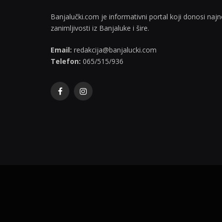
Banjalučki.com je informativni portal koji donosi najno
zanimljivosti iz Banjaluke i šire.
Email:
redakcija@banjalucki.com
Telefon:
065/515/936
Facebook
Instagram