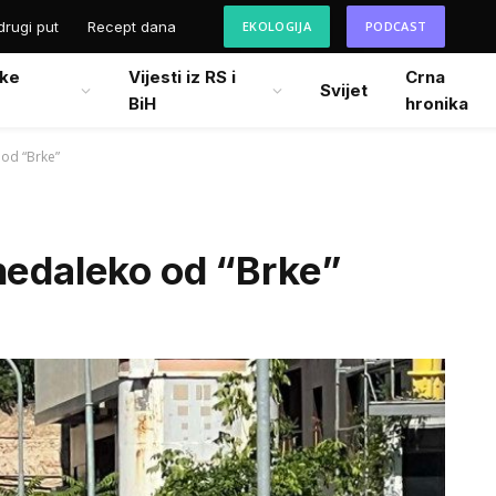
drugi put
Recept dana
EKOLOGIJA
PODCAST
ke
Vijesti iz RS i
Crna
Svijet
BiH
hronika
 od “Brke”
nedaleko od “Brke”