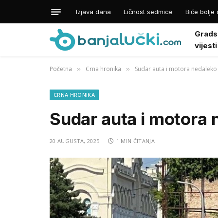
Izjava dana
Ličnost sedmice
Biće bolje 
Grads
vijesti
Početna
Crna hronika
Sudar auta i motora nedaleko
»
»
CRNA HRONIKA
Sudar auta i motora 
20 AUGUSTA, 2025
1 MIN ČITANJA