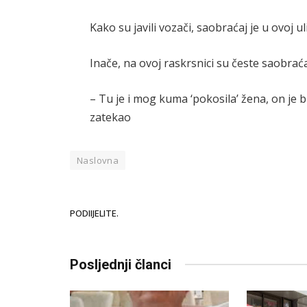
Kako su javili vozači, saobraćaj je u ovoj u
Inače, na ovoj raskrsnici su česte saobraća
– Tu je i mog kuma ‘pokosila’ žena, on je 
zatekao
Naslovna
PODIIJELITE.
Posljednji članci