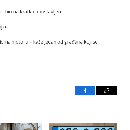
lici bio na kratko obustavljen.
jke.
bio na motoru – kaže jedan od građana koji se
Facebook
Copy
Link