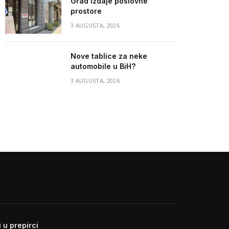
Grad izdaje poslovne
prostore
3 AUGUSTA, 2026
Nove tablice za neke
automobile u BiH?
3 AUGUSTA, 2026
 u prepirci