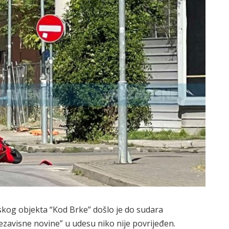
skog objekta “Kod Brke” došlo je do sudara
ezavisne novine” u udesu niko nije povrijeđen.