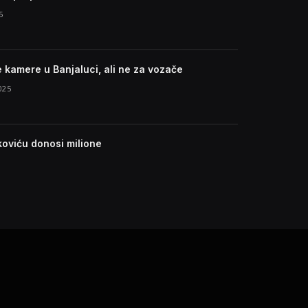
5
e kamere u Banjaluci, ali ne za vozače
025
koviću donosi milione