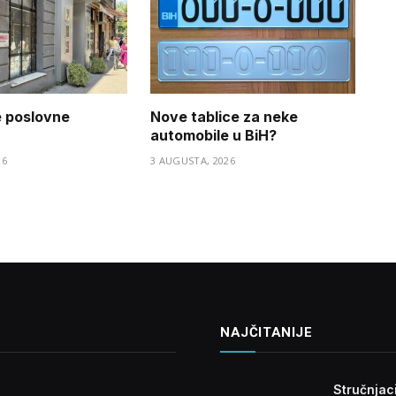
e poslovne
Nove tablice za neke
automobile u BiH?
26
3 AUGUSTA, 2026
NAJČITANIJE
Stručnjaci