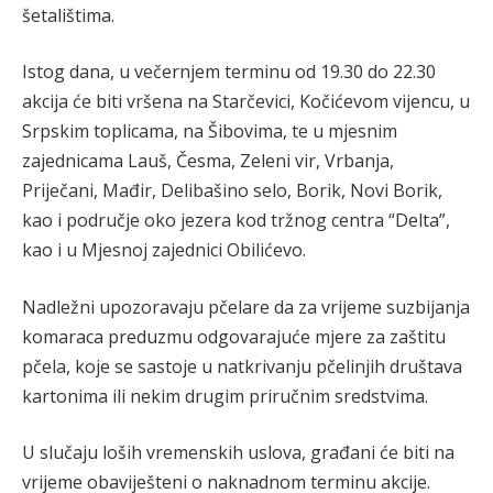
šetalištima.
Istog dana, u večernjem terminu od 19.30 do 22.30
akcija će biti vršena na Starčevici, Kočićevom vijencu, u
Srpskim toplicama, na Šibovima, te u mjesnim
zajednicama Lauš, Česma, Zeleni vir, Vrbanja,
Priječani, Mađir, Delibašino selo, Borik, Novi Borik,
kao i područje oko jezera kod tržnog centra “Delta”,
kao i u Mjesnoj zajednici Obilićevo.
Nadležni upozoravaju pčelare da za vrijeme suzbijanja
komaraca preduzmu odgovarajuće mjere za zaštitu
pčela, koje se sastoje u natkrivanju pčelinjih društava
kartonima ili nekim drugim priručnim sredstvima.
U slučaju loših vremenskih uslova, građani će biti na
vrijeme obaviješteni o naknadnom terminu akcije.