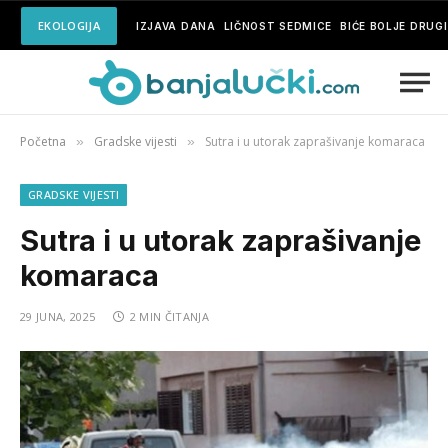
EKOLOGIJA
IZJAVA DANA
LIČNOST SEDMICE
BIĆE BOLJE DRUG
Početna
Gradske vijesti
Sutra i u utorak zaprašivanje komaraca
»
»
GRADSKE VIJESTI
Sutra i u utorak zaprašivanje
komaraca
29 JUNA, 2025
2 MIN ČITANJA