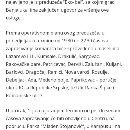
najavljeno je iz preduzeća “Eko-bel”, sa kojim grad
Banjaluka ima zaključen ugovor za vršenje ove
usluge.
Prema operativnom planu ovog preduzeća, u
ponedjeljak u terminu od 19.30 do 22.30 časova
zaprašivanje komaraca biće sprovedeno u naseljima
Lazarevo I i II, Kumsale, Drakulić, Šargovac,
Rakovačke bare, Petrićevac, Derviši, Zalužani, Kuljani,
Barlovci, Dragočaj, Ramići, Nova varoš, Rosulje,
Debeljaci, Ada, Medeno polje, Paprikovac – poručje
oko UKC-a Republike Srpske, te Ulic Ranka Šipke i
Romanijske ulice.
U utorak, 1. jula u jutanjem terminu od pet do sedam
časova zaprašivanje će biti obavljeno u Centru, na
području Parka “Mladen Stojanović”, u Kampusu i na