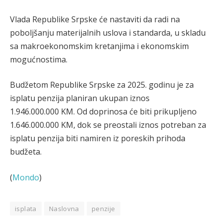
Vlada Republike Srpske će nastaviti da radi na
poboljšanju materijalnih uslova i standarda, u skladu
sa makroekonomskim kretanjima i ekonomskim
mogućnostima.
Budžetom Republike Srpske za 2025. godinu je za
isplatu penzija planiran ukupan iznos
1.946.000.000 KM. Od doprinosa će biti prikupljeno
1.646.000.000 KM, dok se preostali iznos potreban za
isplatu penzija biti namiren iz poreskih prihoda
budžeta.
(
Mondo
)
isplata
Naslovna
penzije