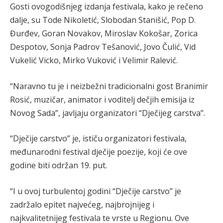
Gosti ovogodišnjeg izdanja festivala, kako je rečeno
dalje, su Tode Nikoletić, Slobodan Stanišić, Pop D.
Đurđev, Goran Novakov, Miroslav Kokošar, Zorica
Despotov, Sonja Padrov Tešanović, Jovo Čulić, Vid
Vukelić Vicko, Mirko Vuković i Velimir Ralević.
“Naravno tu je i neizbežni tradicionalni gost Branimir
Rosić, muzičar, animator i voditelj dečjih emisija iz
Novog Sada”, javljaju organizatori “Dječijeg carstva”.
“Dječije carstvo” je, ističu organizatori festivala,
međunarodni festival dječije poezije, koji će ove
godine biti održan 19. put.
“I u ovoj turbulentoj godini “Dječije carstvo” je
zadržalo epitet najvećeg, najbrojnijeg i
najkvalitetnijeg festivala te vrste u Regionu. Ove