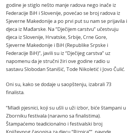
godine je stiglo nešto manje radova nego inače iz
Federacije BiH i Slovenije, povećao se broj radova iz
Sjeverne Makedonije a po prvi put su nam se prijavila i
djeca iz Mađarske. Na “Dječijem carstvu” učestvuju
djeca iz Slovenije, Hrvatske, Srbije, Crne Gore,
Sjeverne Makedonije i BiH (Republike Srpske i
Federacije BiH)”, javili su iz “Dječijeg carstva” uz
napomenu da je stručni žiri ove godine radio u
sastavu Slobodan Stanišić, Tode Nikoletić i Jovo Čulić.
Oni su, kako se dodaje u saopštenju, izabrali 73
finalista.
“Mladi pjesnici, koji su ušli u uži izbor, biće štampani u
Zborniku festivala (naravno sa finalistima).
Štampaćemo teadicionalno i festivalski broj
Književnog časopisa za djecu “Riznica””, navode