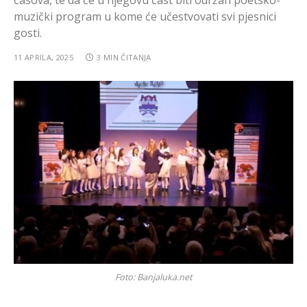
časova, te da će u njegovu čast biti održan poetsko-
muzički program u kome će učestvovati svi pjesnici
gosti.
11 APRILA, 2025
3 MIN ČITANJA
Foto: Banjaluka.net