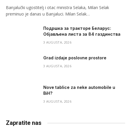
Banjalučki ugostitelj i otac ministra Selaka, Milan Selak
preminuo je danas u Banjaluci. Milan Selak…
Подршка за тракторе Беларус:
Објављена листа за 84 газдинства
3 AUGUSTA, 2026
Grad izdaje poslovne prostore
3 AUGUSTA, 2026
Nove tablice za neke automobile u
BiH?
3 AUGUSTA, 2026
Zapratite nas