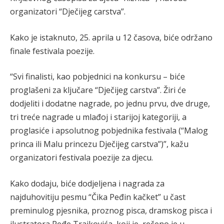
organizatori “Dječijeg carstva”.
Kako je istaknuto, 25. aprila u 12 časova, biće održano
finale festivala poezije.
“Svi finalisti, kao pobjednici na konkursu – biće
proglašeni za ključare “Dječijeg carstva”. Žiri će
dodjeliti i dodatne nagrade, po jednu prvu, dve druge,
tri treće nagrade u mlađoj i starijoj kategoriji, a
proglasiće i apsolutnog pobjednika festivala (“Malog
princa ili Malu princezu Dječijeg carstva”)”, kažu
organizatori festivala poezije za djecu.
Kako dodaju, biće dodjeljena i nagrada za
najduhovitiju pesmu “Čika Peđin kačket” u čast
preminulog pjesnika, proznog pisca, dramskog pisca i
ilustratora Peđe Trajkovića, koji je, rečeno je u