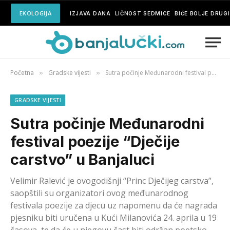
EKOLOGIJA
IZJAVA DANA
LIČNOST SEDMICE
BIĆE BOLJE DRUG
Početna
Gradske vijesti
Sutra počinje Međunarodni festival poezije “Dječije carstvo” u Banjaluci
»
»
GRADSKE VIJESTI
Sutra počinje Međunarodni
festival poezije “Dječije
carstvo” u Banjaluci
Velimir Ralević je ovogodišnji “Princ Dječijeg carstva”,
saopštili su organizatori ovog međunarodnog
festivala poezije za djecu uz napomenu da će nagrada
pjesniku biti uručena u Kući Milanovića 24. aprila u 19