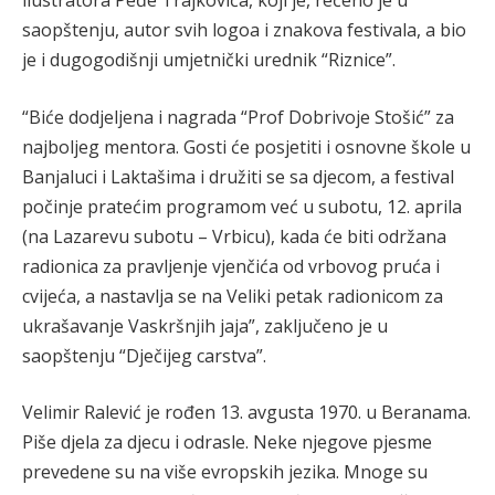
saopštenju, autor svih logoa i znakova festivala, a bio
je i dugogodišnji umjetnički urednik “Riznice”.
“Biće dodjeljena i nagrada “Prof Dobrivoje Stošić” za
najboljeg mentora. Gosti će posjetiti i osnovne škole u
Banjaluci i Laktašima i družiti se sa djecom, a festival
počinje pratećim programom već u subotu, 12. aprila
(na Lazarevu subotu – Vrbicu), kada će biti održana
radionica za pravljenje vjenčića od vrbovog pruća i
cvijeća, a nastavlja se na Veliki petak radionicom za
ukrašavanje Vaskršnjih jaja”, zaključeno je u
saopštenju “Dječijeg carstva”.
Velimir Ralević je rođen 13. avgusta 1970. u Beranama.
Piše djela za djecu i odrasle. Neke njegove pjesme
prevedene su na više evropskih jezika. Mnoge su