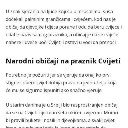
U znak sjećanja na ljude koji su u Jerusalimu Isusa
dočekali palminim grančicama i cvijećem, kod nas je
običaj da djevojke i djeca porane i odu da beru cvijeće i
odatle naziv samog praznika, a običaj je da se cvijeće
nabere i uveče uoči Cvijeti i ostavi u vodi da prenoći.
Narodni običaji na praznik Cvijeti
Potrebno je požuriti jer se vjeruje da onaj ko prvi
stigne i ubere cvijet dobija pravo na jednu želju koja
će mu se sigurno ispuniti ako snažno vjeruje.
U starim danima je u Srbiji bio rasprostranjen običaj
da se na Cvijeti cijeli dan šeta okićen cvijećem. Momci
bi pravili bukete i nosili ih djevojkama, a svaki cvijet