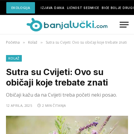
EKOLOGIJA
IZJAVA DANA
LIČNOST SEDMICE
BIĆE BOLJE DRUG
Početna
Kolaž
Sutra su Cvijeti: Ovo su običaji koje trebate znati
»
»
KOLAŽ
Sutra su Cvijeti: Ovo su
običaji koje trebate znati
Običaji kažu da na Cvijeti treba početi neki posao.
12 APRILA, 2025
2 MIN ČITANJA