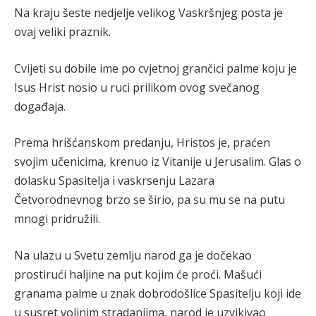
Na kraju šeste nedjelje velikog Vaskršnjeg posta je
ovaj veliki praznik.
Cvijeti su dobile ime po cvjetnoj grančici palme koju je
Isus Hrist nosio u ruci prilikom ovog svečanog
događaja.
Prema hrišćanskom predanju, Hristos je, praćen
svojim učenicima, krenuo iz Vitanije u Jerusalim. Glas o
dolasku Spasitelja i vaskrsenju Lazara
Četvorodnevnog brzo se širio, pa su mu se na putu
mnogi pridružili.
Na ulazu u Svetu zemlju narod ga je dočekao
prostirući haljine na put kojim će proći. Mašući
granama palme u znak dobrodošlice Spasitelju koji ide
u susret voljnim stradanjima, narod je uzvikivao