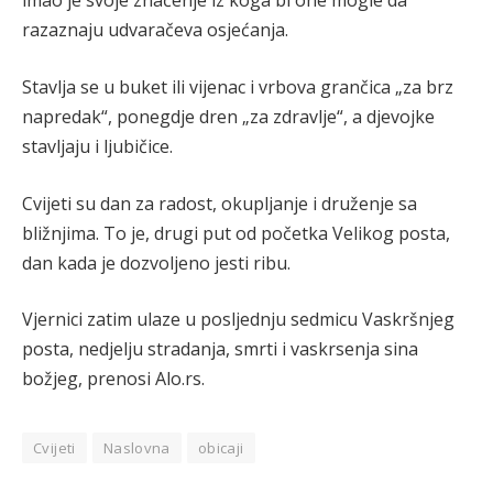
imao je svoje značenje iz koga bi one mogle da
razaznaju udvaračeva osjećanja.
Stavlja se u buket ili vijenac i vrbova grančica „za brz
napredak“, ponegdje dren „za zdravlje“, a djevojke
stavljaju i ljubičice.
Cvijeti su dan za radost, okupljanje i druženje sa
bližnjima. To je, drugi put od početka Velikog posta,
dan kada je dozvoljeno jesti ribu.
Vjernici zatim ulaze u posljednju sedmicu Vaskršnjeg
posta, nedjelju stradanja, smrti i vaskrsenja sina
božjeg, prenosi Alo.rs.
Cvijeti
Naslovna
obicaji