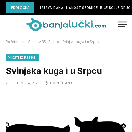
EKOLOGIJA
IZJAVA DANA
LIČNOST SEDMICE
BIĆE BOLJE DRUG
Početna
Vijesti iz RS i BiH
Svinjska kuga i u Srpcu
»
»
VIJESTI IZ RS I BIH
Svinjska kuga i u Srpcu
23 SEPTEMBRA, 2025
1 MIN ČITANJA