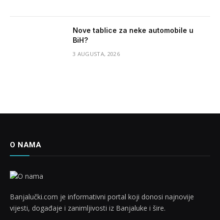
Nove tablice za neke automobile u
BiH?
3 AUGUSTA, 2026
O NAMA
Banjalučki.com je informativni portal koji donosi najnovije
vijesti, događaje i zanimljivosti iz Banjaluke i šire.