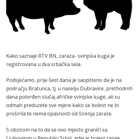
Kako saznaje RTV BN, zaraza- svinjska kuga je
registrovana u dva srbačka sela.
Podsjećamo, prije šest dana je saopšteno da je na
području Bratunca, tj. u naselju Dubravice, prethodnih
dana potvrđen slučaj afričke svinjske kuge, ali su
odmah preduzete sve mjere kako se bolest ne bi
proširila te nema opasnosti od širenja zaraze.
S obzirom na to da se ovo mjesto graniči sa
Ljubovijom u Republici Srbiji, gdje je bolest ranije