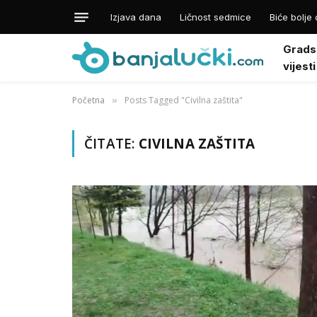
Izjava dana
Ličnost sedmice
Biće bolje 
Grads
vijesti
Početna
Posts Tagged "Civilna zaštita"
»
ČITATE:
CIVILNA ZAŠTITA