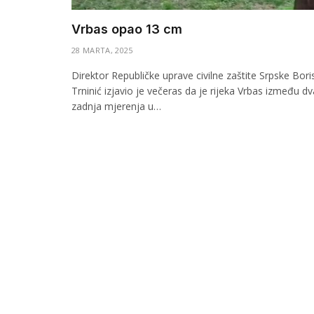
Vrbas opao 13 cm
28 MARTA, 2025
Direktor Republičke uprave civilne zaštite Srpske Bori
Trninić izjavio je večeras da je rijeka Vrbas između dv
zadnja mjerenja u…