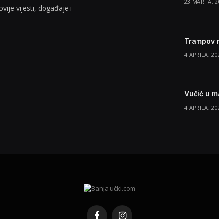
23 MARTA, 2
vije vijesti, događaje i
Trampov m
4 APRILA, 20
Vučić u ma
4 APRILA, 20