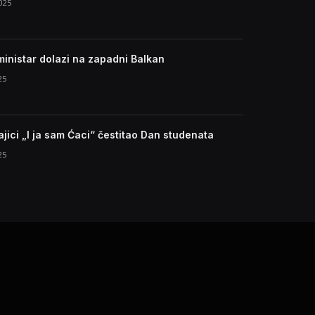
025
inistar dolazi na zapadni Balkan
25
jici „I ja sam Ćaci“ čestitao Dan studenata
25