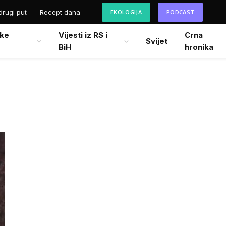
drugi put
Recept dana
EKOLOGIJA
PODCAST
ke
Vijesti iz RS i
Crna
Svijet
BiH
hronika