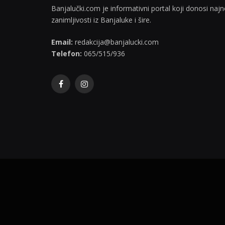
Banjalučki.com je informativni portal koji donosi najno
zanimljivosti iz Banjaluke i šire.
Email:
redakcija@banjalucki.com
Telefon:
065/515/936
Facebook
Instagram