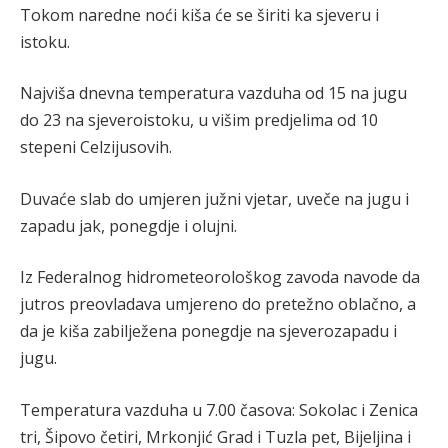
Tokom naredne noći kiša će se širiti ka sjeveru i
istoku.
Najviša dnevna temperatura vazduha od 15 na jugu
do 23 na sjeveroistoku, u višim predjelima od 10
stepeni Celzijusovih.
Duvaće slab do umjeren južni vjetar, uveče na jugu i
zapadu jak, ponegdje i olujni.
Iz Federalnog hidrometeorološkog zavoda navode da
jutros preovladava umjereno do pretežno oblačno, a
da je kiša zabilježena ponegdje na sjeverozapadu i
jugu.
Temperatura vazduha u 7.00 časova: Sokolac i Zenica
tri, Šipovo četiri, Mrkonjić Grad i Tuzla pet, Bijeljina i