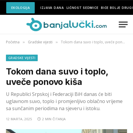
EKOLOGIJA
IZJAVA DANA
LIČNOST SEDMICE
BIĆE BOLJE DRUG
Početna
Gradske vijesti
Tokom dana suvo i toplo, uveče ponovo kiša
»
»
GRADSKE VIJESTI
Tokom dana suvo i toplo,
uveče ponovo kiša
U Republici Srpskoj i Federaciji BiH danas će biti
uglavnom suvo, toplo i promjenljivo oblačno vrijeme
sa sunčanim periodima na sjeveru i istoku.
12 MARTA, 2025
2 MIN ČITANJA