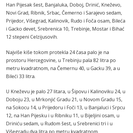
Han Pijesak šest, Banjaluka, Doboj, Drinić, Kneževo,
Novi Grad, Ribnik, Srbac, Čemerno i Sarajevo sedam,
Prijedor, Višegrad, Kalinovik, Rudo i Foča osam, Bileća
i Gacko devet, Srebrenica 10, Trebinje, Mostar i Bihać
12 stepeni Celzijusovih.
Najviše kiše tokom protekla 24 časa palo je na
prostoru Hercegovine, u Trebinju pala 82 litra po
metru kvadratnom, na Čemernu 40, u Gacku 39, a u
Bileći 33 litra.
U Kneževu je palo 27 litara, u Šipovu i Kalinoviku 24, u
Doboju 23, u Mrkonjić Gradu 21, u Novom Gradu 15,
na Sokocu 14, u Prijedoru i Foči 13, u Banjaluci i Srpcu
12, na Han Pijesku i u Ribniku 11, u Bijeljini osam, u
Driniću sedam, u Rudom šest, u Srebrenici tri i u
Višegradu dva litra po metru kvadratnom.