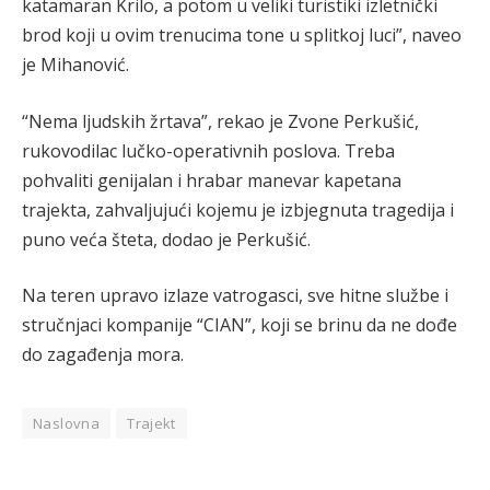
katamaran Krilo, a potom u veliki turistiki izletnički
brod koji u ovim trenucima tone u splitkoj luci”, naveo
je Mihanović.
“Nema ljudskih žrtava”, rekao je Zvone Perkušić,
rukovodilac lučko-operativnih poslova. Treba
pohvaliti genijalan i hrabar manevar kapetana
trajekta, zahvaljujući kojemu je izbjegnuta tragedija i
puno veća šteta, dodao je Perkušić.
Na teren upravo izlaze vatrogasci, sve hitne službe i
stručnjaci kompanije “CIAN”, koji se brinu da ne dođe
do zagađenja mora.
Naslovna
Trajekt