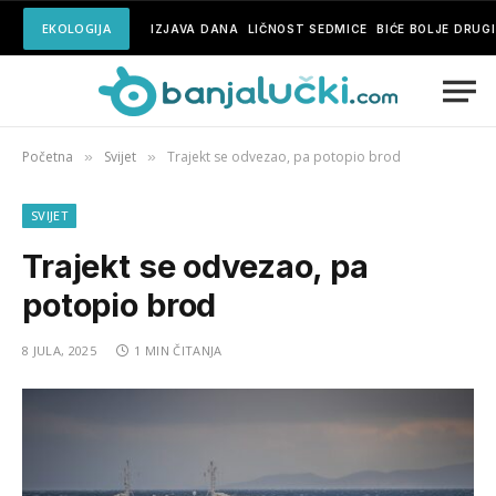
EKOLOGIJA
IZJAVA DANA
LIČNOST SEDMICE
BIĆE BOLJE DRUG
Početna
Svijet
Trajekt se odvezao, pa potopio brod
»
»
SVIJET
Trajekt se odvezao, pa
potopio brod
8 JULA, 2025
1 MIN ČITANJA