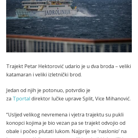
Trajekt Petar Hektorović udario je u dva broda – veliki
katamaran i veliki izletnički brod.
Jedan od njih je potonuo, potvrdio je
za
Tportal
direktor lučke uprave Split, Vice Mihanović.
“Usljed velikog nevremena i vjetra trajektu su pukli
konopci kojima je bio vezan pa se trajekt odvojio od
obale i počeo plutati lukom. Najprije se ‘naslonio’ na