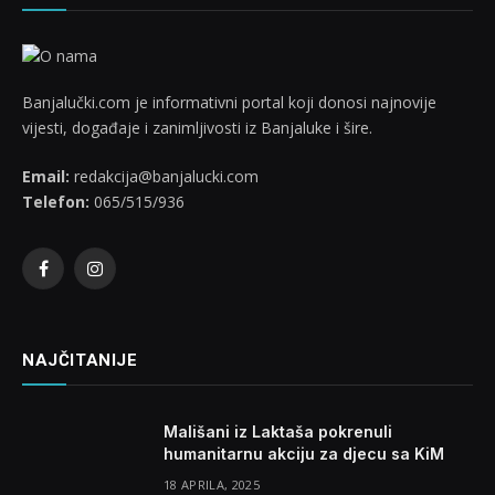
Banjalučki.com je informativni portal koji donosi najnovije
vijesti, događaje i zanimljivosti iz Banjaluke i šire.
Email:
redakcija@banjalucki.com
Telefon:
065/515/936
Facebook
Instagram
NAJČITANIJE
Mališani iz Laktaša pokrenuli
humanitarnu akciju za djecu sa KiM
18 APRILA, 2025