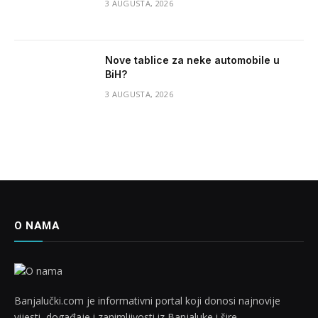
3 AUGUSTA, 2026
Nove tablice za neke automobile u
BiH?
3 AUGUSTA, 2026
O NAMA
Banjalučki.com je informativni portal koji donosi najnovije
vijesti, događaje i zanimljivosti iz Banjaluke i šire.