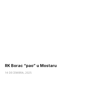
RK Borac “pao” u Mostaru
14 DECEMBRA, 2025