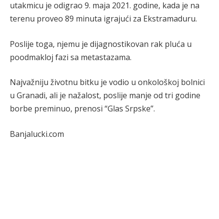
utakmicu je odigrao 9. maja 2021. godine, kada je na
terenu proveo 89 minuta igrajući za Ekstramaduru.
Poslije toga, njemu je dijagnostikovan rak pluća u
poodmakloj fazi sa metastazama.
Najvažniju životnu bitku je vodio u onkološkoj bolnici
u Granadi, ali je nažalost, poslije manje od tri godine
borbe preminuo, prenosi “Glas Srpske”.
Banjalucki.com