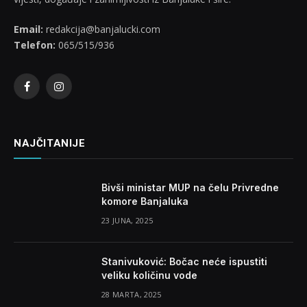
Email:
redakcija@banjalucki.com
Telefon:
065/515/936
Facebook
Instagram
NAJČITANIJE
Bivši ministar MUP na čelu Privredne
komore Banjaluka
23 JUNA, 2025
Stanivuković: Bočac neće ispustiti
veliku količinu vode
28 MARTA, 2025