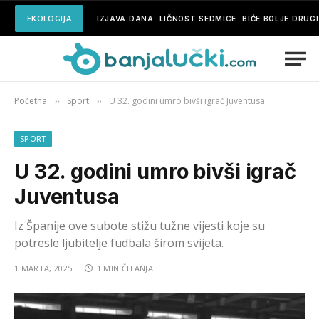
EKOLOGIJA
IZJAVA DANA
LIČNOST SEDMICE
BIĆE BOLJE DRUG
Početna
Sport
U 32. godini umro bivši igrač Juventusa
»
»
SPORT
U 32. godini umro bivši igrač
Juventusa
Iz Španije ove subote stižu tužne vijesti koje su
potresle ljubitelje fudbala širom svijeta.
1 MARTA, 2025
1 MIN ČITANJA