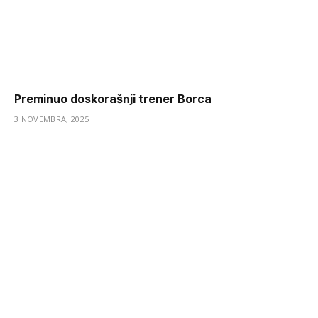
Preminuo doskorašnji trener Borca
3 NOVEMBRA, 2025