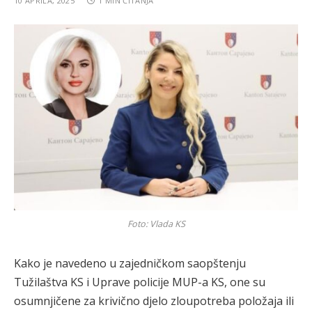
10 APRILA, 2025
1 MIN ČITANJA
Foto: Vlada KS
Kako je navedeno u zajedničkom saopštenju
Tužilaštva KS i Uprave policije MUP-a KS, one su
osumnjičene za krivično djelo zloupotreba položaja ili