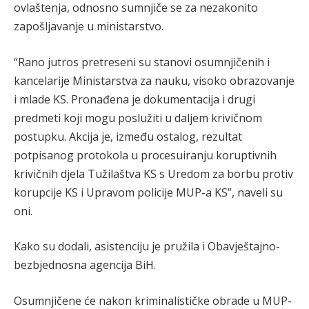
ovlaštenja, odnosno sumnjiče se za nezakonito
zapošljavanje u ministarstvo.
“Rano jutros pretreseni su stanovi osumnjičenih i
kancelarije Ministarstva za nauku, visoko obrazovanje
i mlade KS. Pronađena je dokumentacija i drugi
predmeti koji mogu poslužiti u daljem krivičnom
postupku. Akcija je, između ostalog, rezultat
potpisanog protokola u procesuiranju koruptivnih
krivičnih djela Tužilaštva KS s Uredom za borbu protiv
korupcije KS i Upravom policije MUP-a KS”, naveli su
oni.
Kako su dodali, asistenciju je pružila i Obavještajno-
bezbjednosna agencija BiH.
Osumnjičene će nakon kriminalističke obrade u MUP-