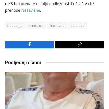
u KS biti predate u dalju nadležnost Tužilaštva KS,
prenose
Nezavisne
.
Hapsenje
ministrica
Naslovna
sarajevo
Facebook
Copy
Link
Posljednji članci