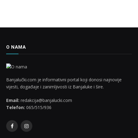
O NAMA
Banjalučki.com je informativni portal koji donosi najnovije
vijesti, događaje i zanimljivosti iz Banjaluke i šire.
Email:
redakcija@banjalucki.com
Telefon:
065/515/936
Facebook
Instagram