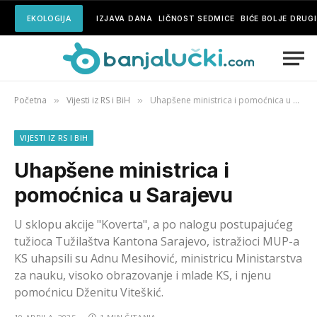
EKOLOGIJA
IZJAVA DANA
LIČNOST SEDMICE
BIĆE BOLJE DRUG
Početna
Vijesti iz RS i BiH
Uhapšene ministrica i pomoćnica u Sarajevu
»
»
VIJESTI IZ RS I BIH
Uhapšene ministrica i
pomoćnica u Sarajevu
U sklopu akcije "Koverta", a po nalogu postupajućeg
tužioca Tužilaštva Kantona Sarajevo, istražioci MUP-a
KS uhapsili su Adnu Mesihović, ministricu Ministarstva
za nauku, visoko obrazovanje i mlade KS, i njenu
pomoćnicu Dženitu Viteškić.