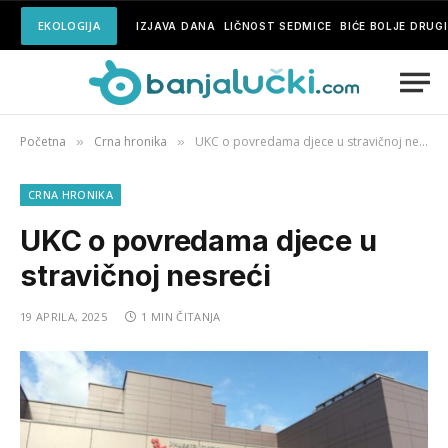
EKOLOGIJA
IZJAVA DANA
LIČNOST SEDMICE
BIĆE BOLJE DRUG
Početna
Crna hronika
UKC o povredama djece u stravičnoj nesreći
»
»
CRNA HRONIKA
UKC o povredama djece u
stravičnoj nesreći
19 APRILA, 2025
1 MIN ČITANJA