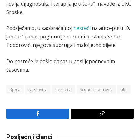
i dalja dijagnostika i terapija je u toku”, navode iz UKC
Srpske.
Podsjećamo, u saobraćajnoj
nesreći
na auto-putu “9.
januar” danas poginuo je narodni poslanik Srđan
Todorović, njegova supruga i maloljetno dijete.
Do nesreće je došlo danas u poslijepodnevnim
časovima,
Djeca
Naslovna
nesreća
Srđan Todorović
ukc
Facebook
Copy
Link
Posljednji članci