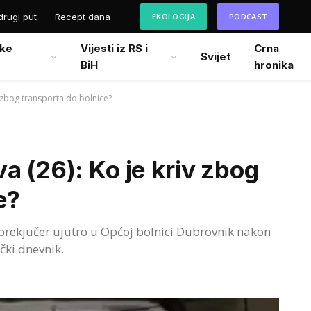
drugi put
Recept dana
EKOLOGIJA
PODCAST
ke
Vijesti iz RS i
Crna
Svijet
BiH
hronika
v zbog transporta do bolnice?
a (26): Ko je kriv zbog
e?
prekjučer ujutro u Općoj bolnici Dubrovnik nakon
čki dnevnik.