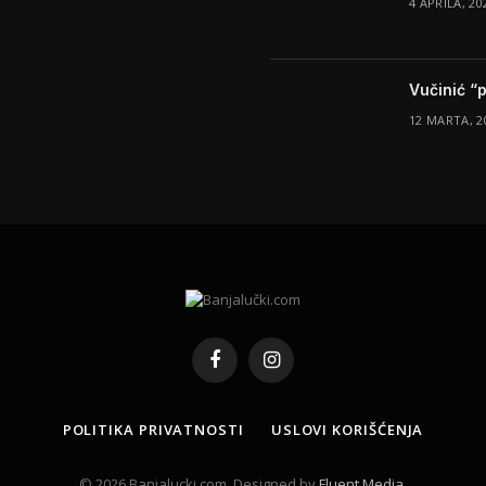
4 APRILA, 20
Vučinić “
12 MARTA, 2
Facebook
Instagram
POLITIKA PRIVATNOSTI
USLOVI KORIŠĆENJA
© 2026 Banjalucki.com. Designed by
Fluent Media
.