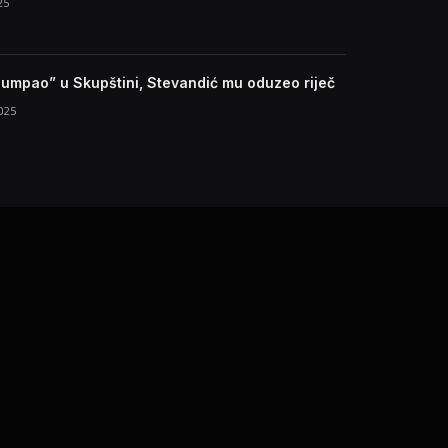
25
pumpao” u Skupštini, Stevandić mu oduzeo riječ
025