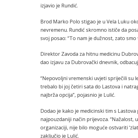
izjavio je Rundić.
Brod Marko Polo stigao je u Vela Luku oko
nevremenu. Rundić skromno ističe da posad
svoj posao: “To nam je dužnost, zato smo 
Direktor Zavoda za hitnu medicinu Dubrov
dao izjavu za Dubrovački dnevnik, odbacuj
“Nepovoljni vremenski uvjeti spriječili su l
trebalo bi joj četiri sata do Lastova i natrag
najbrža opcija”, pojasnio je Lulić.
Dodao je kako je medicinski tim s Lastova 
najpouzdaniji način prijevoza. “Nažalost, u
organizaciji, nije bilo moguće ostvariti ‘z
zaključio je Lulić.