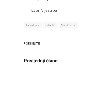
Izvor: Vijesti.ba
hrvatska
mladić
Naslovna
PODIIJELITE.
Posljednji članci