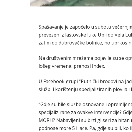
Spašavanje je započelo u subotu večernji
prevezen iz lastovske luke Ubli do Vela Lu
zatim do dubrovačke bolnice, no uprkos n
Na društvenim mrežama pojavile su se opt
lošeg vremena, prenosi Index.
U Facebook grupi “Putnički brodovi na Jad
službi i korištenju specijaliziranih plovila i l
“Gdje su bile službe osnovane i opremljene
specijalizirane za ovakve intervencije? Gd
MORH? Nabavljeni su brzi gliseri za hitan 
podnose more 5 i jače. Pa, gdje su bili, ko 