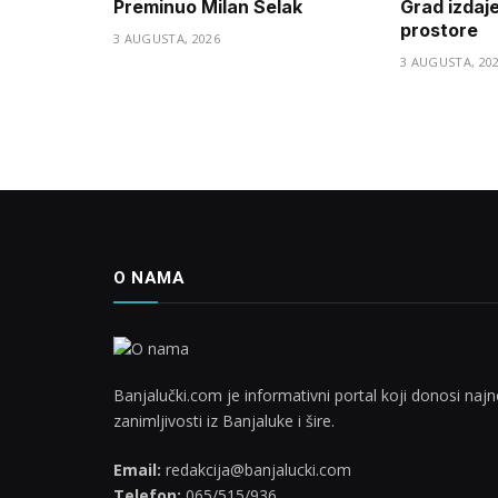
Preminuo Milan Selak
Grad izdaj
prostore
3 AUGUSTA, 2026
3 AUGUSTA, 20
O NAMA
Banjalučki.com je informativni portal koji donosi najno
zanimljivosti iz Banjaluke i šire.
Email:
redakcija@banjalucki.com
Telefon:
065/515/936