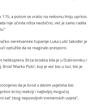
 1:15, a potom se vratio na redovnu liniju uprkos
a nije učinila ništa neobično, već je samo radila
tu.”
ačko-neretvanske županije Luka Lulić također je
ući optužbe da se reagiralo presporo.
et helikoptera. Brza brodica bila je u Dubrovniku i
. Brod ‘Marko Polo’, koji je već bio u luci, bio je
procijenio da je brod u danim uvjetima bio
prkos brzoj reakciji i najboljoj mogućoj
latni sat’ zbog nepovoljnih vremenskih uvjeta”,