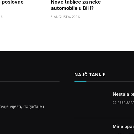
e poslovne
Nove tablice za neke
automobile u BiH?
26
3 AUGUSTA, 2026
NAJČITANIJE
Nestala p
27 FEBRUARA
vije vijesti, događaje i
Mine opas