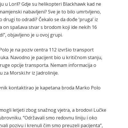
ju u Lori!? Gdje su helikopteri Blackhawk kad ne
, namjenski nabavljeni? Sve je to bilo umrtvljeno,
 drugi to odradi? Čekalo se da dođe ‘pruga’ iz
da on spašava stvar s brodom koji ide nekih 16
”, objavljeno je u ovoj grupi.
Polo je na poziv centra 112 izvršio transport
 Luka. Navodno je pacijent bio u kritičnom stanju,
 druge opcije transporta. Nemam informacija o
 za Morski.hr iz Jadrolinije.
vnik kontaktirao je kapetana broda Marko Polo
mogli letjeti zbog snažnog vjetra, a brodovi Lučke
Dubrovniku. “Održavali smo redovnu liniju i oko
ali pozivu i krenuli čim smo preuzeli pacijenta”,