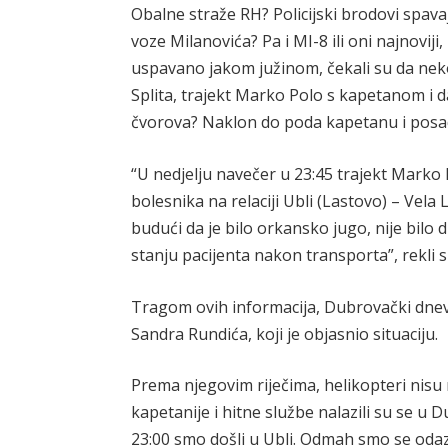
Obalne straže RH? Policijski brodovi spava
voze Milanovića? Pa i MI-8 ili oni najnoviji
uspavano jakom južinom, čekali su da neko
Splita, trajekt Marko Polo s kapetanom i 
čvorova? Naklon do poda kapetanu i posadi
“U nedjelju navečer u 23:45 trajekt Marko 
bolesnika na relaciji Ubli (Lastovo) – Vela
budući da je bilo orkansko jugo, nije bilo
stanju pacijenta nakon transporta”, rekli su
Tragom ovih informacija, Dubrovački dne
Sandra Rundića, koji je objasnio situaciju.
Prema njegovim riječima, helikopteri nisu 
kapetanije i hitne službe nalazili su se u 
23:00 smo došli u Ubli. Odmah smo se odazv