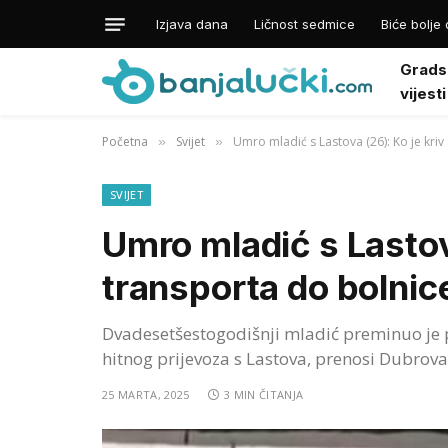
Izjava dana
Ličnost sedmice
Biće bolje 
Grads
vijesti
Početna
Svijet
Umro mladić s Lastova (26): Ko je kri
»
»
SVIJET
Umro mladić s Lastov
transporta do bolnic
Dvadesetšestogodišnji mladić preminuo je 
hitnog prijevoza s Lastova, prenosi Dubrova
25 MARTA, 2025
3 MIN ČITANJA