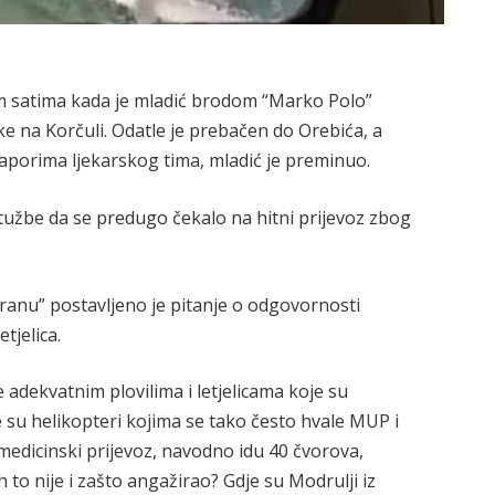
m satima kada je mladić brodom “Marko Polo”
ke na Korčuli. Odatle je prebačen do Orebića, a
aporima ljekarskog tima, mladić je preminuo.
užbe da se predugo čekalo na hitni prijevoz zbog
ranu” postavljeno je pitanje o odgovornosti
etjelica.
 adekvatnim plovilima i letjelicama koje su
je su helikopteri kojima se tako često hvale MUP i
medicinski prijevoz, navodno idu 40 čvorova,
ih to nije i zašto angažirao? Gdje su Modrulji iz