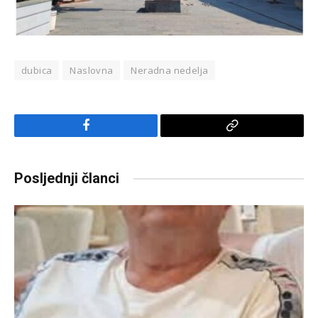
dubica
Naslovna
Neradna nedelja
Facebook
Copy
Link
Posljednji članci