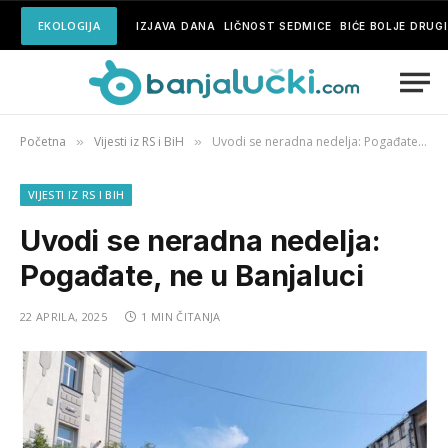
EKOLOGIJA
IZJAVA DANA
LIČNOST SEDMICE
BIĆE BOLJE DRUG
Početna
Vijesti iz RS i BiH
Uvodi se neradna nedelja: Pogađate, ne u Banjaluci
»
»
VIJESTI IZ RS I BIH
Uvodi se neradna nedelja:
Pogađate, ne u Banjaluci
22 APRILA, 2025
1 MIN ČITANJA