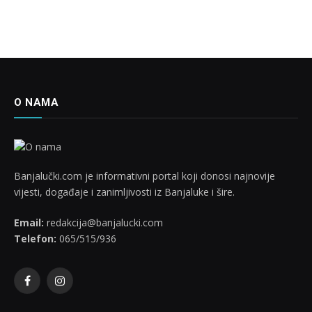
O NAMA
Banjalučki.com je informativni portal koji donosi najnovije
vijesti, događaje i zanimljivosti iz Banjaluke i šire.
Email:
redakcija@banjalucki.com
Telefon:
065/515/936
Facebook
Instagram