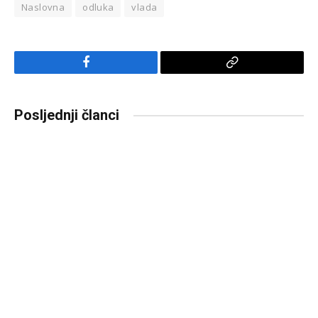
Naslovna
odluka
vlada
Facebook
Copy
Link
Posljednji članci