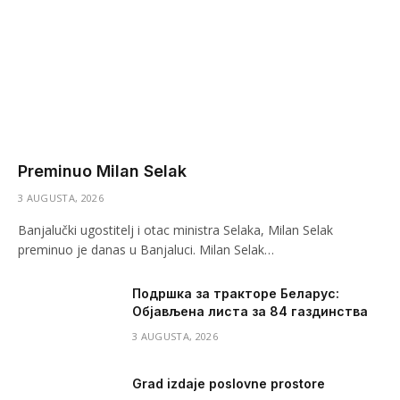
Preminuo Milan Selak
3 AUGUSTA, 2026
Banjalučki ugostitelj i otac ministra Selaka, Milan Selak
preminuo je danas u Banjaluci. Milan Selak…
Подршка за тракторе Беларус:
Објављена листа за 84 газдинства
3 AUGUSTA, 2026
Grad izdaje poslovne prostore