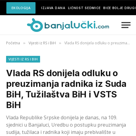
EKOLOGIJA
IZJAVA DANA
LIČNOST SEDMICE
BIĆE BOLJE DRUG
Početna
Vijesti iz RS i BiH
Vlada RS donijela odluku o preuzimanja radnika iz Suda BiH, Tužilaštva BiH i VSTS BiH
»
»
VIJESTI IZ RS I BIH
Vlada RS donijela odluku o
preuzimanja radnika iz Suda
BiH, Tužilaštva BiH i VSTS
BiH
Vlada Republike Srpske donijela je danas, na 109.
sjednici u Banjaluci, Uredbu o postupku preuzimanja
sudija, tužilaca i radnika koji imaju prebivalište u