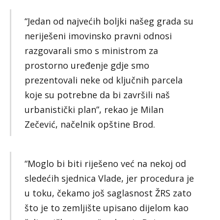
“Jedan od najvećih boljki našeg grada su
neriješeni imovinsko pravni odnosi
razgovarali smo s ministrom za
prostorno uređenje gdje smo
prezentovali neke od ključnih parcela
koje su potrebne da bi završili naš
urbanistički plan”, rekao je Milan
Zečević, načelnik opštine Brod.
“Moglo bi biti riješeno već na nekoj od
sledećih sjednica Vlade, jer procedura je
u toku, čekamo još saglasnost ŽRS zato
što je to zemljište upisano dijelom kao