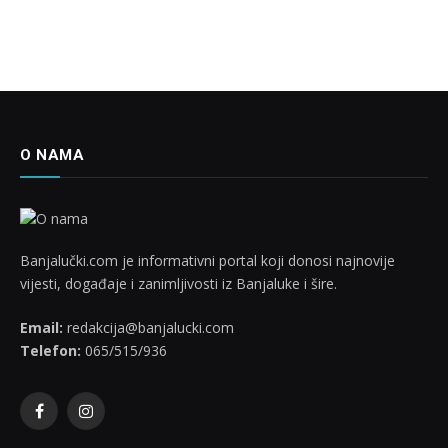
O NAMA
Banjalučki.com je informativni portal koji donosi najnovije
vijesti, događaje i zanimljivosti iz Banjaluke i šire.
Email:
redakcija@banjalucki.com
Telefon:
065/515/936
Facebook
Instagram