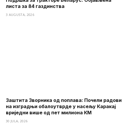
листа за 84 газдинства
3 AUGUSTA, 2026
Заштита Зворника од поплава: Почели радови
на изградњи обалоутврде у насељу Каракај
вриједни више од пет милиона КМ
30 JULA, 2026