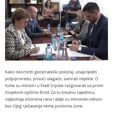
Kako iskoristiti geostrateški položaj, unaprijediti
poljoprivredu, privući ulagače, sanirati objekte. O
tome su ministri u Vladi Srpske razgovarali sa prvim
čovjekom opštine Brod. Za tu lokalnu zajednicu,
najbolnija otvorena rana i dalje su imovinski odnosi
bez čijeg rješavanja nema poslovne zone.