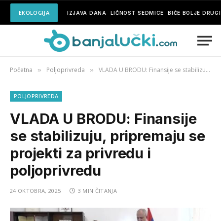
EKOLOGIJA
IZJAVA DANA
LIČNOST SEDMICE
BIĆE BOLJE DRUG
Početna
Poljoprivreda
VLADA U BRODU: Finansije se stabilizuju, pripremaju se projekti za privredu i poljoprivredu
»
»
POLJOPRIVREDA
VLADA U BRODU: Finansije
se stabilizuju, pripremaju se
projekti za privredu i
poljoprivredu
24 OKTOBRA, 2025
3 MIN ČITANJA