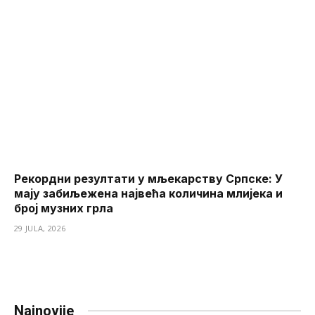
Рекордни резултати у мљекарству Српске: У
мају забиљежена највећа количина млијека и
број музних грла
29 JULA, 2026
Najnovije