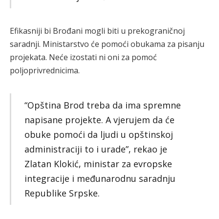
Efikasniji bi Brođani mogli biti u prekograničnoj
saradnji. Ministarstvo će pomoći obukama za pisanju
projekata. Neće izostati ni oni za pomoć
poljoprivrednicima.
“Opština Brod treba da ima spremne
napisane projekte. A vjerujem da će
obuke pomoći da ljudi u opštinskoj
administraciji to i urade”, rekao je
Zlatan Klokić, ministar za evropske
integracije i međunarodnu saradnju
Republike Srpske.