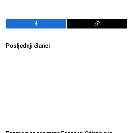
Facebook
Copy
Link
Posljednji članci
Подршка за тракторе Беларус: Објављена