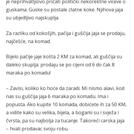
je neprihvatljiovo pričati politički nekorektne viceve o
guskama. Guske su postale zlatne koke. Njihova jaja
su ubjedljivo najskuplja.
Za razliku od kokošjih, pačija i guščija jaja se prodaju,
najčešće, na komad.
Bijelo pačije jaje košta 2 KM za komad, ali guščija su
daleko skuplja: prodaju se po cijeni od 6 do čak 8
maraka po komadu!
– Zavisi, koliko ko hoće da zaradi. Mi nismo alavi, kod
nas su guščija jaja 6 maraka po komadu. Ima i
popusta. Ako kupite 10 komada, dobićete ih za 50 KM,
a vidite kako su velika, bijela, a bogami su i svježa i
čvrsta, pa su najbolja za tucanje. Takoreći carska jaja
– hvali prodavac svoju robu.