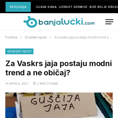
EKOLOGIJA
IZJAVA DANA
LIČNOST SEDMICE
BIĆE BOLJE DRUG
Početna
Gradske vijesti
Za Vaskrs jaja postaju modni trend a ne običaj?
»
»
GRADSKE VIJESTI
Za Vaskrs jaja postaju modni
trend a ne običaj?
14 APRILA, 2025
2 MIN ČITANJA