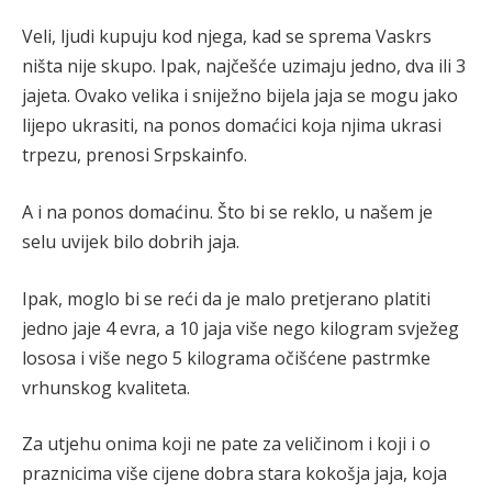
Veli, ljudi kupuju kod njega, kad se sprema Vaskrs
ništa nije skupo. Ipak, najčešće uzimaju jedno, dva ili 3
jajeta. Ovako velika i sniježno bijela jaja se mogu jako
lijepo ukrasiti, na ponos domaćici koja njima ukrasi
trpezu, prenosi Srpskainfo.
A i na ponos domaćinu. Što bi se reklo, u našem je
selu uvijek bilo dobrih jaja.
Ipak, moglo bi se reći da je malo pretjerano platiti
jedno jaje 4 evra, a 10 jaja više nego kilogram svježeg
lososa i više nego 5 kilograma očišćene pastrmke
vrhunskog kvaliteta.
Za utjehu onima koji ne pate za veličinom i koji i o
praznicima više cijene dobra stara kokošja jaja, koja