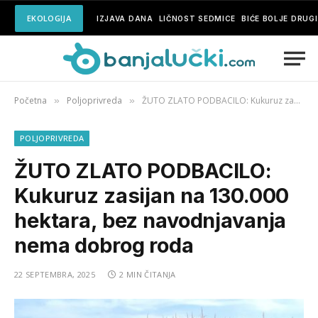
EKOLOGIJA
IZJAVA DANA
LIČNOST SEDMICE
BIĆE BOLJE DRUG
Početna
Poljoprivreda
ŽUTO ZLATO PODBACILO: Kukuruz zasijan na 130.000 hektara, bez navodnjavanja nema dobrog roda
»
»
POLJOPRIVREDA
ŽUTO ZLATO PODBACILO:
Kukuruz zasijan na 130.000
hektara, bez navodnjavanja
nema dobrog roda
22 SEPTEMBRA, 2025
2 MIN ČITANJA