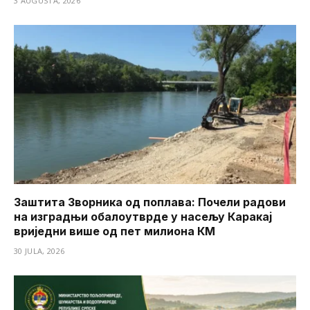
3 AUGUSTA, 2026
Заштита Зворника од поплава: Почели радови
на изградњи обалоутврде у насељу Каракај
вриједни више од пет милиона КМ
30 JULA, 2026