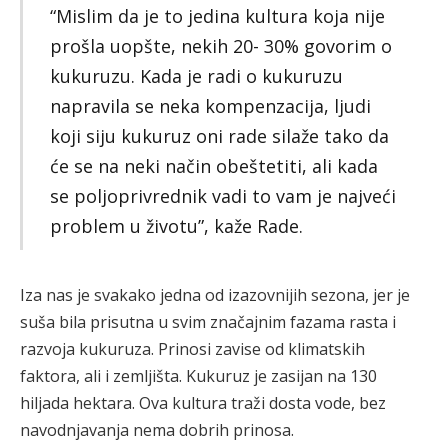
“Mislim da je to jedina kultura koja nije
prošla uopšte, nekih 20- 30% govorim o
kukuruzu. Kada je radi o kukuruzu
napravila se neka kompenzacija, ljudi
koji siju kukuruz oni rade silaže tako da
će se na neki način obeštetiti, ali kada
se poljoprivrednik vadi to vam je najveći
problem u životu”, kaže Rade.
Iza nas je svakako jedna od izazovnijih sezona, jer je
suša bila prisutna u svim značajnim fazama rasta i
razvoja kukuruza. Prinosi zavise od klimatskih
faktora, ali i zemljišta. Kukuruz je zasijan na 130
hiljada hektara. Ova kultura traži dosta vode, bez
navodnjavanja nema dobrih prinosa.