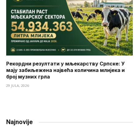
Рекордни резултати у мљекарству Српске: У
мају забиљежена највећа количина млијека и
број музних грла
29 JULA, 2026
Najnovije