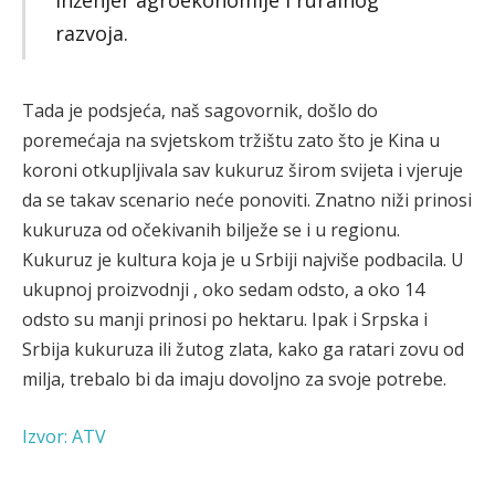
inženjer agroekonomije i ruralnog
razvoja.
Tada je podsjeća, naš sagovornik, došlo do
poremećaja na svjetskom tržištu zato što je Kina u
koroni otkupljivala sav kukuruz širom svijeta i vjeruje
da se takav scenario neće ponoviti. Znatno niži prinosi
kukuruza od očekivanih bilježe se i u regionu.
Kukuruz je kultura koja je u Srbiji najviše podbacila. U
ukupnoj proizvodnji , oko sedam odsto, a oko 14
odsto su manji prinosi po hektaru. Ipak i Srpska i
Srbija kukuruza ili žutog zlata, kako ga ratari zovu od
milja, trebalo bi da imaju dovoljno za svoje potrebe.
Izvor: ATV