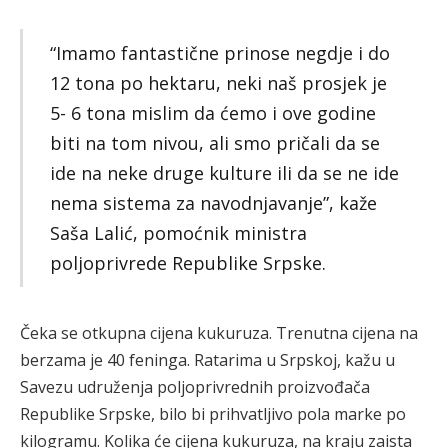
“Imamo fantastične prinose negdje i do
12 tona po hektaru, neki naš prosjek je
5- 6 tona mislim da ćemo i ove godine
biti na tom nivou, ali smo pričali da se
ide na neke druge kulture ili da se ne ide
nema sistema za navodnjavanje”, kaže
Saša Lalić, pomoćnik ministra
poljoprivrede Republike Srpske.
Čeka se otkupna cijena kukuruza. Trenutna cijena na
berzama je 40 feninga. Ratarima u Srpskoj, kažu u
Savezu udruženja poljoprivrednih proizvođača
Republike Srpske, bilo bi prihvatljivo pola marke po
kilogramu. Kolika će cijena kukuruza, na kraju zaista