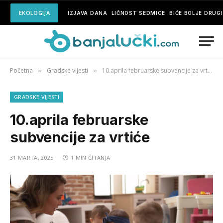
EKOLOGIJA
IZJAVA DANA
LIČNOST SEDMICE
BIĆE BOLJE DRUG
Početna
Gradske vijesti
10.aprila februarske subvencije za vrtiće
»
»
GRADSKE VIJESTI
10.aprila februarske
subvencije za vrtiće
31 MARTA, 2025
1 MIN ČITANJA