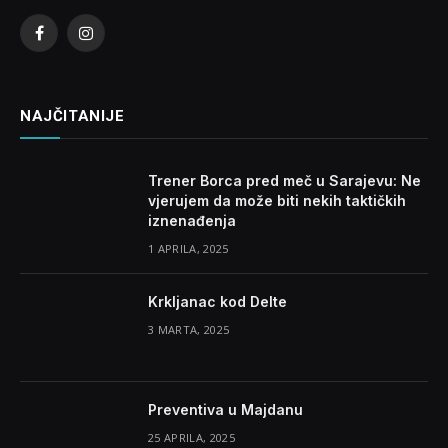
Facebook
Instagram
NAJČITANIJE
Trener Borca pred meč u Sarajevu: Ne
vjerujem da može biti nekih taktičkih
iznenađenja
1 APRILA, 2025
Krkljanac kod Delte
3 MARTA, 2025
Preventiva u Majdanu
25 APRILA, 2025