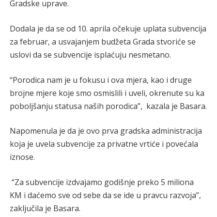
Gradske uprave.
Dodala je da se od 10. aprila očekuje uplata subvencija
za februar, a usvajanjem budžeta Grada stvoriće se
uslovi da se subvencije isplaćuju nesmetano.
“Porodica nam je u fokusu i ova mjera, kao i druge
brojne mjere koje smo osmislili i uveli, okrenute su ka
poboljšanju statusa naših porodica”, kazala je Basara.
Napomenula je da je ovo prva gradska administracija
koja je uvela subvencije za privatne vrtiće i povećala
iznose.
“Za subvencije izdvajamo godišnje preko 5 miliona
KM i daćemo sve od sebe da se ide u pravcu razvoja”,
zaključila je Basara.