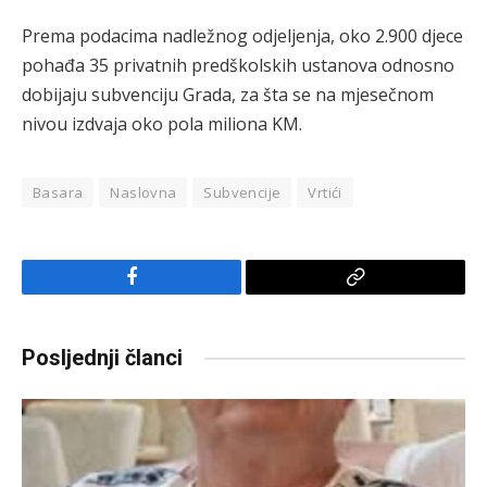
Prema podacima nadležnog odjeljenja, oko 2.900 djece
pohađa 35 privatnih predškolskih ustanova odnosno
dobijaju subvenciju Grada, za šta se na mjesečnom
nivou izdvaja oko pola miliona KM.
Basara
Naslovna
Subvencije
Vrtići
Facebook
Copy
Link
Posljednji članci