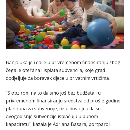
Banjaluka je i dalje u privremenom finansiranju zbog
čega je otežana i isplata subvencija, koje grad
dodjeljuje za boravak djece u privatnim vrtićima.
“S obzirom na to da smo još bez budžeta i u
privremenom finansiranju sredstva od prošle godine
planirana za subvencije, nisu dovoljna da se
ovogodišnje subvencije isplaćuju u punom
kapacitetu”, kazala je Adriana Basara, portparol