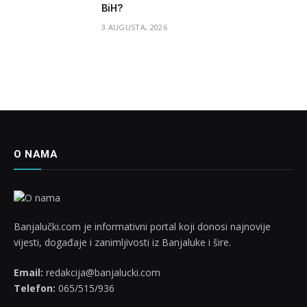
BiH?
3 AUGUSTA, 2026
O NAMA
Banjalučki.com je informativni portal koji donosi najnovije
vijesti, događaje i zanimljivosti iz Banjaluke i šire.
Email:
redakcija@banjalucki.com
Telefon:
065/515/936