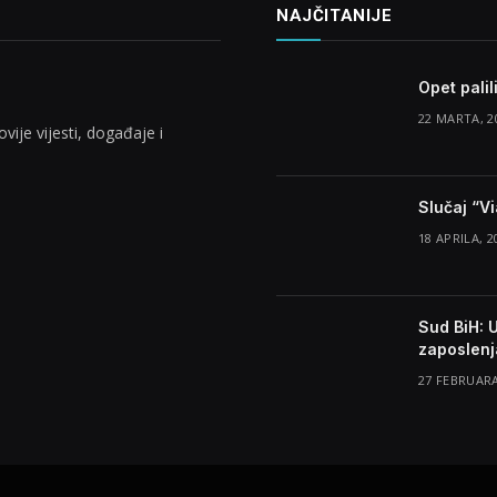
NAJČITANIJE
Opet palil
22 MARTA, 2
vije vijesti, događaje i
Slučaj “V
18 APRILA, 2
Sud BiH: 
zaposlenja
27 FEBRUARA