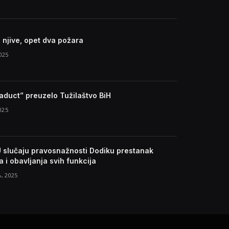
i njive, opet dva požara
025
iaduct” preuzelo Tužilaštvo BiH
025
U slučaju pravosnažnosti Dodiku prestanak
 i obavljanja svih funkcija
, 2025