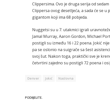
Clippersima. Ovo je druga serija od sedam 
Clippersa ovog desetljeća, a sada će se u
gigantom koji ima 68 pobjeda.
Nuggetsi su u 7. utakmici igrali uravnoteže
Jamal Murray, Aaron Gordon, Michael Porte
postigli su između 16 i 22 poena. Jokić ni
pa se oslonio na suigrače sa šest asistenci
svoj šut. Nakon toga, praktički sve je kre
četvrtini zajedno su postigli 72 poena i osi
Denver
Jokić
Naslovna
PODIIJELITE.