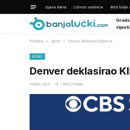
Izjava dana
Ličnost sedmice
Biće bolje 
Grads
vijesti
Početna
Sport
Denver deklasirao Kliperse
»
»
SPORT
Denver deklasirao Kl
4 MAJA, 2025
1 MIN ČITANJA