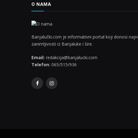
O NAMA
Banjalučki.com je informativni portal koji donosi najno
zanimljivosti iz Banjaluke i šire.
Email:
redakcija@banjalucki.com
Telefon:
065/515/936
Facebook
Instagram