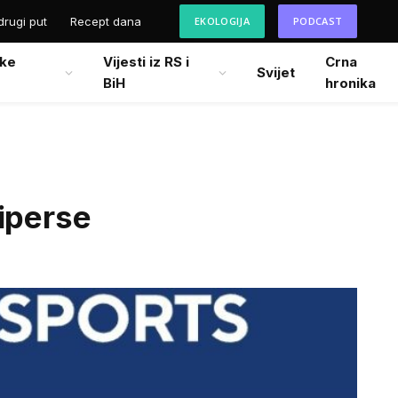
drugi put
Recept dana
EKOLOGIJA
PODCAST
ke
Vijesti iz RS i
Crna
Svijet
BiH
hronika
iperse