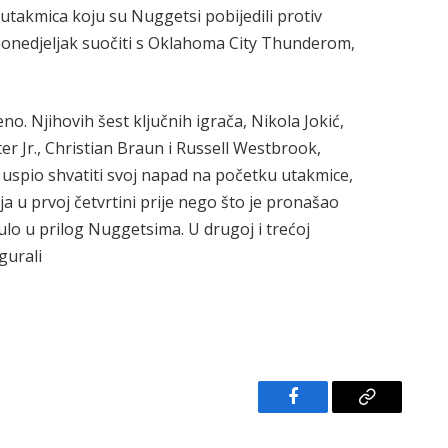
utakmica koju su Nuggetsi pobijedili protiv
 ponedjeljak suočiti s Oklahoma City Thunderom,
no. Njihovih šest ključnih igrača, Nikola Jokić,
r Jr., Christian Braun i Russell Westbrook,
je uspio shvatiti svoj napad na početku utakmice,
ja u prvoj četvrtini prije nego što je pronašao
nulo u prilog Nuggetsima. U drugoj i trećoj
gurali
Facebook
Copy
Link