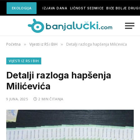
EKOLOGIJA
IZJAVA DANA
LIČNOST SEDMICE
BIĆE BOLJE DRUG
Početna
Vijesti iz RS i BiH
Detalji razloga hapšenja Milićevića
»
»
VIJESTI IZ RS I BIH
Detalji razloga hapšenja
Milićevića
9 JUNA, 2025
2 MIN ČITANJA