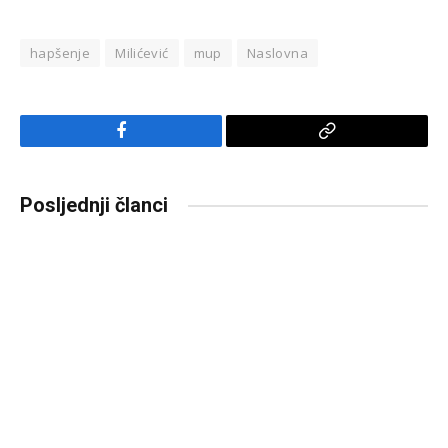
hapšenje
Milićević
mup
Naslovna
Facebook
Copy
Link
Posljednji članci