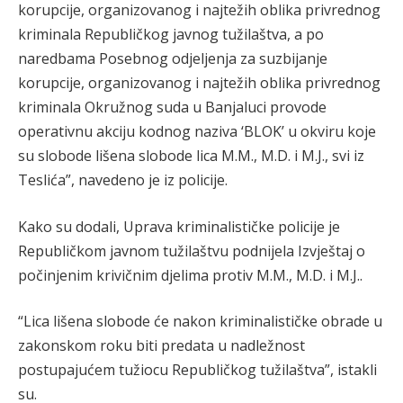
korupcije, organizovanog i najtežih oblika privrednog
kriminala Republičkog javnog tužilaštva, a po
naredbama Posebnog odjeljenja za suzbijanje
korupcije, organizovanog i najtežih oblika privrednog
kriminala Okružnog suda u Banjaluci provode
operativnu akciju kodnog naziva ‘BLOK’ u okviru koje
su slobode lišena slobode lica M.M., M.D. i M.J., svi iz
Teslića”, navedeno je iz policije.
Kako su dodali, Uprava kriminalističke policije je
Republičkom javnom tužilaštvu podnijela Izvještaj o
počinjenim krivičnim djelima protiv M.M., M.D. i M.J..
“Lica lišena slobode će nakon kriminalističke obrade u
zakonskom roku biti predata u nadležnost
postupajućem tužiocu Republičkog tužilaštva”, istakli
su.