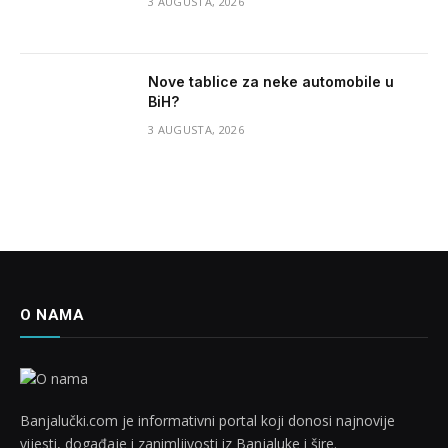
3 AUGUSTA, 2026
Nove tablice za neke automobile u
BiH?
3 AUGUSTA, 2026
O NAMA
Banjalučki.com je informativni portal koji donosi najnovije
vijesti, događaje i zanimljivosti iz Banjaluke i šire.