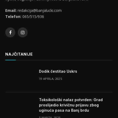
Email:
redakcija@banjalucki.com
Telefon:
065/515/936
Facebook
Instagram
NAJČITANIJE
Dodik čestitao Uskrs
19 APRILA, 2025
Toksikološki nalaz potvrđen: Grad
proslijedio krivičnu prijavu zbog
uginuća pasa na Banj brdu
5 MARTA, 2025