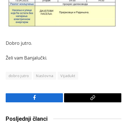
Dobro jutro.
Želi vam Banjalučki.
dobro jutro
Naslovna
Vijadukt
Facebook
Copy
Link
Posljednji članci