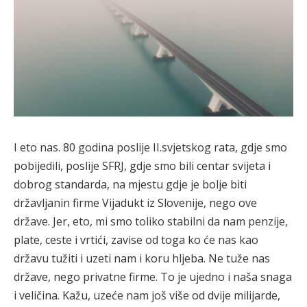
I eto nas. 80 godina poslije II.svjetskog rata, gdje smo
pobijedili, poslije SFRJ, gdje smo bili centar svijeta i
dobrog standarda, na mjestu gdje je bolje biti
državljanin firme Vijadukt iz Slovenije, nego ove
države. Jer, eto, mi smo toliko stabilni da nam penzije,
plate, ceste i vrtići, zavise od toga ko će nas kao
državu tužiti i uzeti nam i koru hljeba. Ne tuže nas
države, nego privatne firme. To je ujedno i naša snaga
i veličina. Kažu, uzeće nam još više od dvije milijarde,