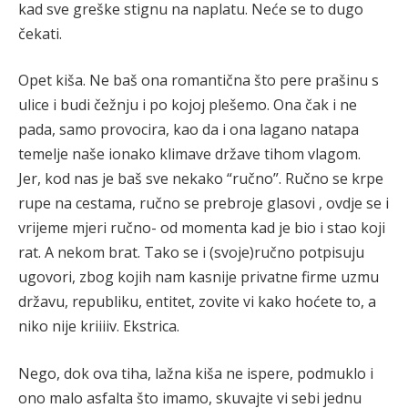
kad sve greške stignu na naplatu. Neće se to dugo
čekati.
Opet kiša. Ne baš ona romantična što pere prašinu s
ulice i budi čežnju i po kojoj plešemo. Ona čak i ne
pada, samo provocira, kao da i ona lagano natapa
temelje naše ionako klimave države tihom vlagom.
Jer, kod nas je baš sve nekako “ručno”. Ručno se krpe
rupe na cestama, ručno se prebroje glasovi , ovdje se i
vrijeme mjeri ručno- od momenta kad je bio i stao koji
rat. A nekom brat. Tako se i (svoje)ručno potpisuju
ugovori, zbog kojih nam kasnije privatne firme uzmu
državu, republiku, entitet, zovite vi kako hoćete to, a
niko nije kriiiiv. Ekstrica.
Nego, dok ova tiha, lažna kiša ne ispere, podmuklo i
ono malo asfalta što imamo, skuvajte vi sebi jednu