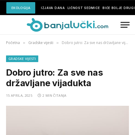
EKOLOGIJA
IZJAVA DANA
LIČNOST SEDMICE
BIĆE BOLJE DRUG
Početna
Gradske vijesti
Dobro jutro: Za sve nas državljane vijadukta
»
»
GRADSKE VIJESTI
Dobro jutro: Za sve nas
državljane vijadukta
15 APRILA, 2025
2 MIN ČITANJA