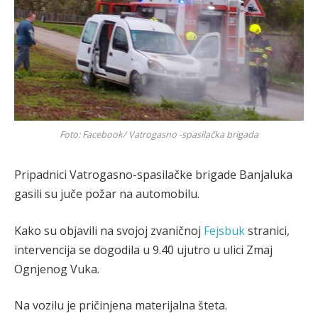
Foto: Facebook/ Vatrogasno -spasilačka brigada
Pripadnici Vatrogasno-spasilačke brigade Banjaluka
gasili su juče požar na automobilu.
Kako su objavili na svojoj zvaničnoj
Fejsbuk
stranici,
intervencija se dogodila u 9.40 ujutro u ulici Zmaj
Ognjenog Vuka.
Na vozilu je pričinjena materijalna šteta.