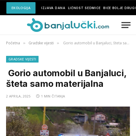
EKOLOGIJA
IZJAVA DANA
LIČNOST SEDMICE
BIĆE BOLJE DRUG
Početna
Gradske vijesti
Gorio automobil u Banjaluci, šteta samo materijalna
»
»
GRADSKE VIJESTI
Gorio automobil u Banjaluci,
šteta samo materijalna
2 APRILA, 2025
1 MIN ČITANJA