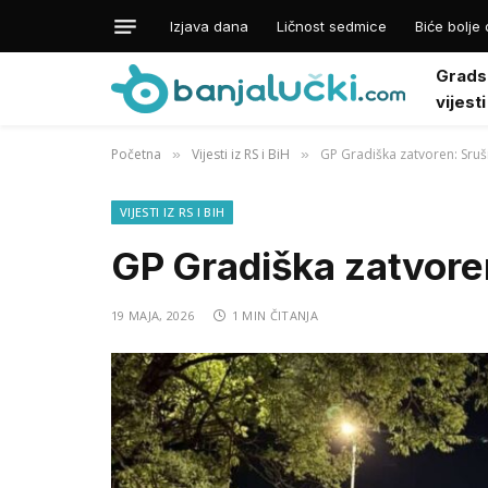
Izjava dana
Ličnost sedmice
Biće bolje 
Grads
vijesti
Početna
Vijesti iz RS i BiH
GP Gradiška zatvoren: Sruš
»
»
VIJESTI IZ RS I BIH
GP Gradiška zatvoren
19 MAJA, 2026
1 MIN ČITANJA