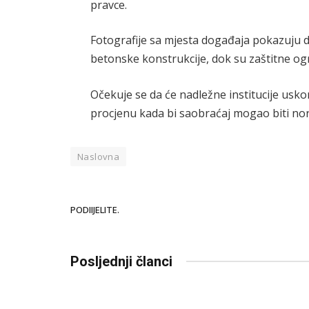
pravce.
Fotografije sa mjesta događaja pokazuju da
betonske konstrukcije, dok su zaštitne o
Očekuje se da će nadležne institucije uskor
procjenu kada bi saobraćaj mogao biti no
Naslovna
PODIIJELITE.
Posljednji članci