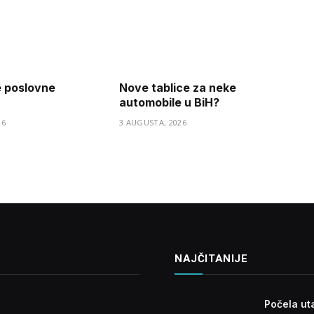
e poslovne
Nove tablice za neke
automobile u BiH?
26
3 AUGUSTA, 2026
NAJČITANIJE
Počela ut