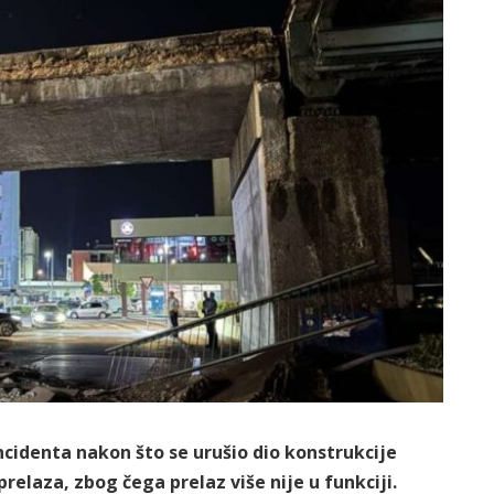
incidenta nakon što se urušio dio konstrukcije
relaza, zbog čega prelaz više nije u funkciji.