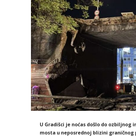
U Gradišci je noćas došlo do ozbiljnog 
mosta u neposrednoj blizini graničnog p