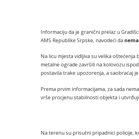
Informaciju da je granični prelaz u Gradišc
AMS Republike Srpske, navodeći da
nema 
Na licu mjesta vidljiva su velika oštećenj
metalne ograde završili na kolovozu ispod 
postavila trake upozorenja, a saobraćaj je
Prema prvim informacijama, za sada nema
vrše procjenu stabilnosti objekta i utvrđu
Na terenu su prisutni pripadnici policije,