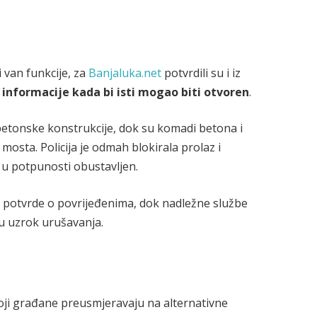
i van funkcije, za
Banjaluka.net
potvrdili su i iz
informacije kada bi isti mogao biti otvoren
.
a betonske konstrukcije, dok su komadi betona i
mosta. Policija je odmah blokirala prolaz i
 u potpunosti obustavljen.
 potvrde o povrijeđenima, dok nadležne službe
ju uzrok urušavanja.
 koji građane preusmjeravaju na alternativne