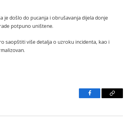
 je došlo do pucanja i obrušavanja dijela donje
grade potpuno uništene.
o saopštiti više detalja o uzroku incidenta, kao i
rmalizovan.
Facebook
Copy
Link