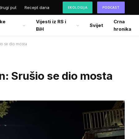
drugi put
Recept dana
EKOLOGIJA
PODCAST
ke
Vijesti iz RS i
Crna
Svijet
BiH
hronika
io se dio mosta
: Srušio se dio mosta