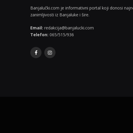
Banjalučki.com je informativni portal koji donosi najno
zanimljivosti iz Banjaluke i šire.
Email:
redakcija@banjalucki.com
Telefon:
065/515/936
Facebook
Instagram