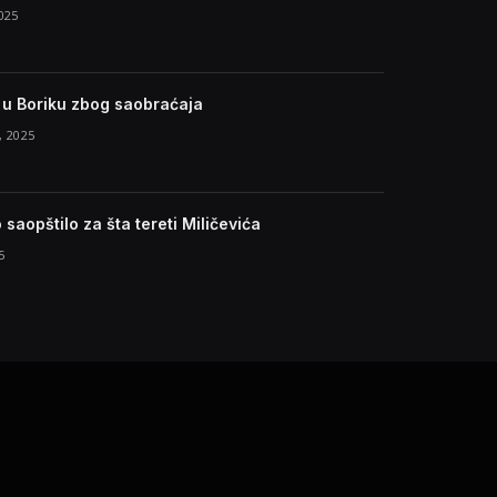
025
e u Boriku zbog saobraćaja
 2025
 saopštilo za šta tereti Miličevića
5