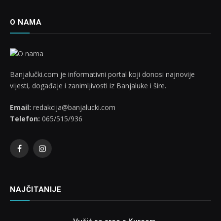
O NAMA
Banjalučki.com je informativni portal koji donosi najnovije
vijesti, događaje i zanimljivosti iz Banjaluke i šire.
Email:
redakcija@banjalucki.com
Telefon:
065/515/936
Facebook
Instagram
NAJČITANIJE