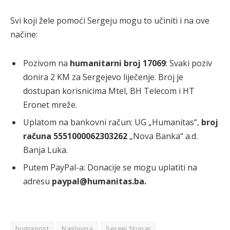
Svi koji žele pomoći Sergeju mogu to učiniti i na ove
načine:​
Pozivom na
humanitarni broj 17069
: Svaki poziv
donira 2 KM za Sergejevo liječenje. Broj je
dostupan korisnicima Mtel, BH Telecom i HT
Eronet mreže.
Uplatom na bankovni račun: UG „Humanitas“,
broj
računa 5551000062303262
„Nova Banka“ a.d.
Banja Luka.​
Putem PayPal-a: Donacije se mogu uplatiti na
adresu
paypal@humanitas.ba.​
humanost
Naslovna
Sergej Stupar