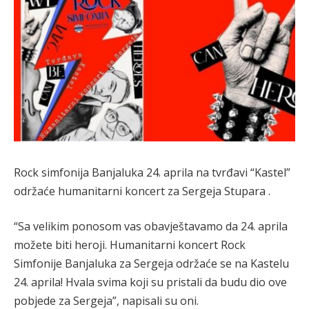
Rock simfonija Banjaluka 24. aprila na tvrđavi “Kastel”
održaće humanitarni koncert za Sergeja Stupara .
“Sa velikim ponosom vas obavještavamo da 24. aprila
možete biti heroji. Humanitarni koncert Rock
Simfonije Banjaluka za Sergeja održaće se na Kastelu
24. aprila! Hvala svima koji su pristali da budu dio ove
pobjede za Sergeja”, napisali su oni.