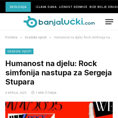
EKOLOGIJA
IZJAVA DANA
LIČNOST SEDMICE
BIĆE BOLJE DRUG
Početna
Gradske vijesti
Humanost na djelu: Rock simfonija nastupa za Sergeja Stupara
»
»
GRADSKE VIJESTI
Humanost na djelu: Rock
simfonija nastupa za Sergeja
Stupara
4 APRILA, 2025
1 MIN ČITANJA