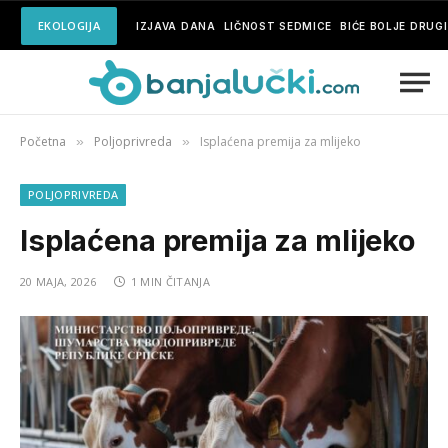
EKOLOGIJA
IZJAVA DANA
LIČNOST SEDMICE
BIĆE BOLJE DRUG
Početna
Poljoprivreda
Isplaćena premija za mlijeko
»
»
POLJOPRIVREDA
Isplaćena premija za mlijeko
20 MAJA, 2026
1 MIN ČITANJA