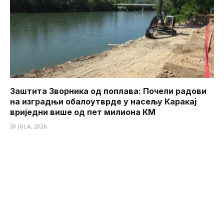
Заштита Зворника од поплава: Почели радови
на изградњи обалоутврде у насељу Каракај
вриједни више од пет милиона КМ
30 JULA, 2026