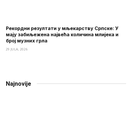
Рекордни резултати у мљекарству Српске: У
мају забиљежена највећа количина млијека и
број музних грла
29 JULA, 2026
Najnovije