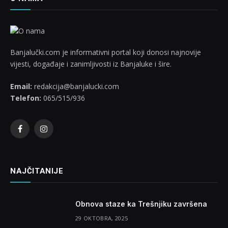
Banjalučki.com je informativni portal koji donosi najnovije
vijesti, događaje i zanimljivosti iz Banjaluke i šire.
Email:
redakcija@banjalucki.com
Telefon:
065/515/936
Facebook
Instagram
NAJČITANIJE
Obnova staze ka Trešnjiku završena
29 OKTOBRA, 2025